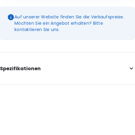
Auf unserer Website finden Sie die Verkaufspreise.
Möchten Sie ein Angebot erhalten? Bitte
kontaktieren Sie uns.
Spezifikationen
Additional information: Bitte beachten Sie: Die Preise gelten
pro Paar
External Length: 275
External Width: 155
Primary Colour: Rosa
Degrees: +37