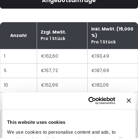
Angebotsanfrage
Inkl. MwSt. (19,000
Zzgl. MwSt.
Anzahl
%)
Pro 1 Stück
Pro 1 Stück
1
€162,60
€193,49
5
€157,72
€187,69
10
€152,99
€182,06
25
€148,40
€176,60
Mindestbestellung
This website uses cookies
1 Einheiten
We use cookies to personalise content and ads, to
In Paketen verkauft