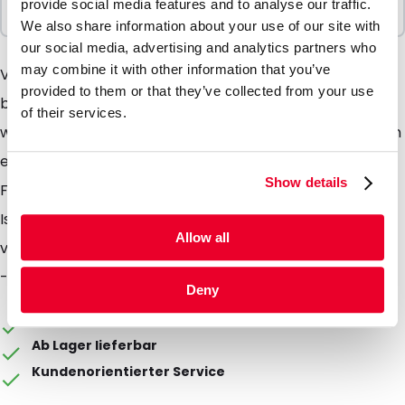
provide social media features and to analyse our traffic.
1 Einheiten
We also share information about your use of our site with
our social media, advertising and analytics partners who
may combine it with other information that you’ve
Viele biologischen Stoffe müssen bei einer
provided to them or that they’ve collected from your use
bestimmten Temperatur gelagert oder transportiert
of their services.
werden. Die Tempshell- Elemente oder Frames bieten
eine flexible Lösung. Die Tempshell Elemente oder
Show details
Frames können zusammen mit dafür entwickelten
Isoliertaschen (Silverbags) oder Blueline- Boxen
Allow all
verwendet werden. Die Temperaturbereiche sind -30,
-21, -18, +4, +22 und +37 °C.
Deny
Die Verpackung kann individuell gestaltet werden
Ab Lager lieferbar
Kundenorientierter Service