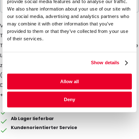
provide social media features and to analyse our traffic.
1 Einheiten
We also share information about your use of our site with
our social media, advertising and analytics partners who
may combine it with other information that you’ve
Viele biologische Stoffe müssen bei einer bestimmten
provided to them or that they’ve collected from your use
Temperatur gelagert oder transportiert werden. Die
of their services.
Tempshell- Elemente oder Frames bieten eine flexible
Lösung. Die Tempshell Elemente oder Frames können
Show details
zusammen mit den dafür entwickelten Isoliertaschen
(Silverbags) oder Blueline- Boxen verwendet werden.
Allow all
Die Temperaturbereiche sind -30, -21, -18, +4, +22 und
+37 °C.
Deny
Die Verpackung kann individuell gestaltet werden
Ab Lager lieferbar
Kundenorientierter Service