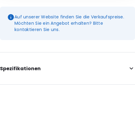
Auf unserer Website finden Sie die Verkaufspreise.
Möchten Sie ein Angebot erhalten? Bitte
kontaktieren Sie uns.
Spezifikationen
Additional information: Bitte beachten Sie: Die Preise gelten
pro Paar
External Length: 275
External Width: 155
Primary Colour: Blau
Degrees: +4