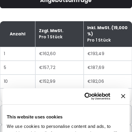
Angebotsanfrage
Inkl. MwSt. (19,000
Zzgl. MwSt.
Anzahl
%)
Pro 1 Stück
Pro 1 Stück
1
€162,60
€193,49
5
€157,72
€187,69
10
€152,99
€182,06
25
€148,40
€176,60
Mindestbestellung
This website uses cookies
1 Einheiten
We use cookies to personalise content and ads, to
In Paketen verkauft