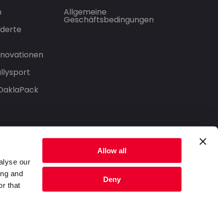
n
Allgemeine
Geschäftsbedingungen
derte
Innovationen
llysport
 DaklaPack
Allow all
alyse our
ing and
Deny
r that
Datenschutzerklärung
Nutzungsbedingungen