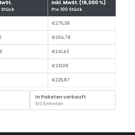
MwSt.
Inkl. MwSt. (19,000 %)
0 Stück
Pro 100 Stück
€275,38
0
€264,78
8
€241,43
€231,06
€225,87
In Paketen verkauft
100 Einheiten