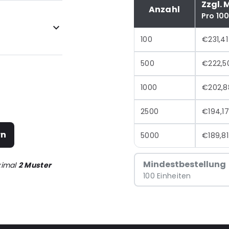
Zzgl. 
Anzahl
Pro 10
100
€231,41
500
€222,5
1000
€202,8
2500
€194,17
rn
5000
€189,81
Mindestbestellung
ximal
2 Muster
100 Einheiten