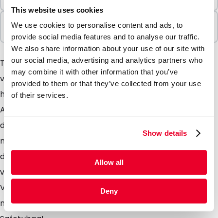
100 Einheiten
This website uses cookies
In Paketen verkauft
We use cookies to personalise content and ads, to
100 Einheiten
provide social media features and to analyse our traffic.
We also share information about your use of our site with
our social media, advertising and analytics partners who
Transportblister sind entwickelt für das Versenden
may combine it with other information that you’ve
von medizinsichen oder biologischen Stoffen und
provided to them or that they’ve collected from your use
hergestellt aus robustem Polypropyleen. Die
of their services.
Abmessungen der Transportblister sind so gewählt,
das diese in die PolyMed Versandtasche passen. Die
Show details
meisten Transportblister können in Kombination mit
den meisten anderen Produkten als Briefpost
Allow all
versendet werden, dies spart Versandkosten.
Verswenden Sie die Transportblister in Kombination
Deny
mit feuchtigkeitsabsorbierendem Material und einem