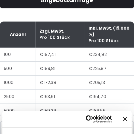
Angebotsanfrage
Inkl. MwSt. (19,000
Zzgl. MwSt.
Anzahl
%)
Pro 100 Stück
Pro 100 Stück
100
€197,41
€234,92
500
€189,81
€225,87
1000
€172,38
€205,13
2500
€163,61
€194,70
5000
€159,29
€189,56
Mindestbestellung