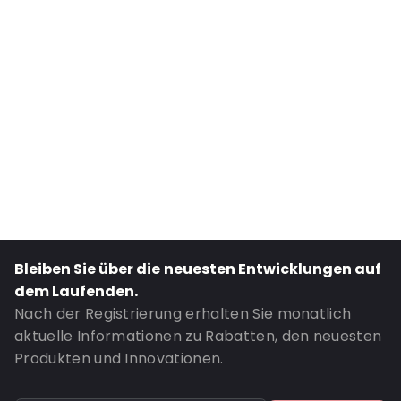
External Width: 69
Primary Colour: Transluzent
Transparency: Vollständig transparent
Material: Polypropylen
Number of Positions: 1
P650: Ja
UN3373: Ja
Air Transport: Ja
Letter post: Ja
Road Transport: Ja
Bleiben Sie über die neuesten Entwicklungen auf
Bestell-ID: 460168
dem Laufenden.
Nach der Registrierung erhalten Sie monatlich
aktuelle Informationen zu Rabatten, den neuesten
Produkten und Innovationen.