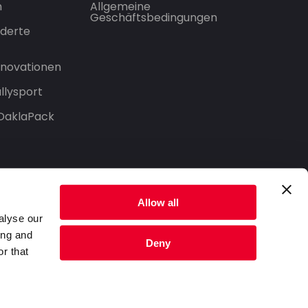
n
Allgemeine
Geschäftsbedingungen
derte
Innovationen
llysport
 DaklaPack
Allow all
alyse our
ing and
Deny
r that
Datenschutzerklärung
Nutzungsbedingungen