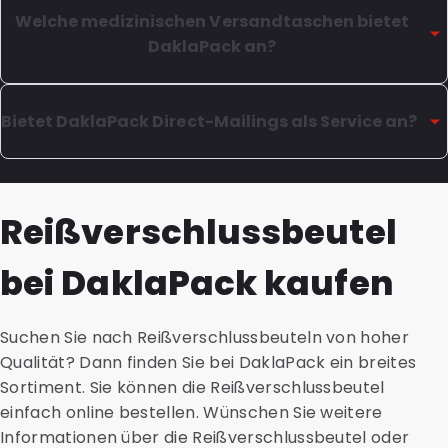
zum Öffnen an der Oberseite.
Möchten Sie maßgeschneiderte Geschenkboxen für
Druckverschlussbeutel, sind praktisch, vielseitig und in
Welche medizinischen Versandtaschen bietet
einen besonderen Anlass gestalten?
vielen Ausführungen und Größen erhältlich.
DaklaPack an?
Kontaktieren Sie uns, um die vielfältigen Möglichkeiten
Suchen Sie hochwertige Minigrip-Beutel in einer
zu entdecken.
anderen Größe für eine spezielle Anwendung?
Medizinische Versandtaschen eignen sich für den
Oder möchten Sie Ihr eigenes Logo oder Design auf
sicheren und einfachen Versand von biologischem
Bietet DaklaPack Direct-Mailings als Service an?
einen Minigrip-Beutel drucken lassen?
Material, das den UN3373-Vorschriften unterliegt.
Wir bieten hierfür maßgeschneiderte Lösungen an.
Wir führen verschiedene Ausführungen in
Wir können Adressdateien bereitstellen sowie
Kontaktieren Sie uns für die perfekte Lösung, die genau
unterschiedlichen Größen, Farben und Marken –
Broschüren, Briefe und Etiketten gestalten und
Reißverschlussbeutel
zu Ihren Anforderungen passt.
darunter die Versandtaschen CoverMed, SnazzyMed
drucken. Nach dem (maschinellen) Falten und
und PolyMed.
Einlegen in spezielle Umschläge liefern wir das
bei DaklaPack kaufen
Für alle Varianten bieten wir eine nachhaltige Version
komplette Paket an Postdienstleister in den
aus recyceltem Material an.
Niederlanden, Belgien, Deutschland und Frankreich.
Auch Zubehör wie Transportblister,
Darüber hinaus können wir das Direct-Mailing oder die
Suchen Sie nach Reißverschlussbeuteln von hoher
Kartonhalterungen, Sicherheitstaschen und
Reaktionen darauf nachverfolgen.
Qualität? Dann finden Sie bei DaklaPack ein breites
saugfähige Materialien erhalten Sie bei uns.
Kontaktieren Sie uns für weitere Informationen oder
Sortiment. Sie können die Reißverschlussbeutel
eine Beratung und fragen Sie nach den aktuellen
einfach online bestellen. Wünschen Sie weitere
Versandtarifen.
Informationen über die Reißverschlussbeutel oder