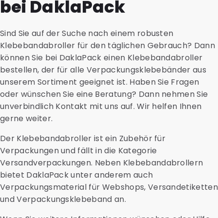
bei DaklaPack
Für alle Varianten bieten wir eine nachhaltige Version
komplette Paket an Postdienstleister in den
aus recyceltem Material an.
Niederlanden, Belgien, Deutschland und Frankreich.
Auch Zubehör wie Transportblister,
Darüber hinaus können wir das Direct-Mailing oder die
Sind Sie auf der Suche nach einem robusten
Kartonhalterungen, Sicherheitstaschen und
Reaktionen darauf nachverfolgen.
Klebebandabroller für den täglichen Gebrauch? Dann
saugfähige Materialien erhalten Sie bei uns.
Kontaktieren Sie uns für weitere Informationen oder
können Sie bei DaklaPack einen Klebebandabroller
eine Beratung und fragen Sie nach den aktuellen
bestellen, der für alle Verpackungsklebebänder aus
Versandtarifen.
unserem Sortiment geeignet ist. Haben Sie Fragen
oder wünschen Sie eine Beratung? Dann nehmen Sie
unverbindlich Kontakt mit uns auf. Wir helfen Ihnen
gerne weiter.
Der Klebebandabroller ist ein Zubehör für
Verpackungen und fällt in die Kategorie
Versandverpackungen. Neben Klebebandabrollern
bietet DaklaPack unter anderem auch
Verpackungsmaterial für Webshops, Versandetikette
und Verpackungsklebeband an.