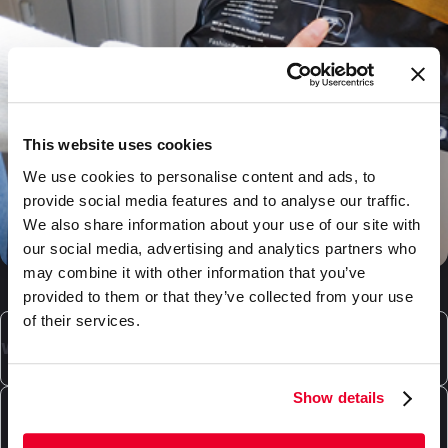
This website uses cookies
We use cookies to personalise content and ads, to
provide social media features and to analyse our traffic.
We also share information about your use of our site with
our social media, advertising and analytics partners who
may combine it with other information that you’ve
provided to them or that they’ve collected from your use
of their services.
Welche Kartonarten kann DaklaPack liefern?
Unser Sortiment umfasst hochwertige Kartons für
Show details
Verpackung und/oder Versand.
Welche Spezialverpackungen bietet DaklaPack
Wir bieten praktische Versandkartons für den