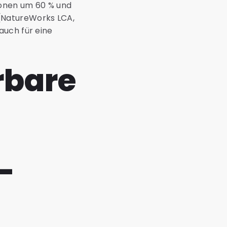
ionen um 60 % und
(NatureWorks LCA,
auch für eine
rbare
-