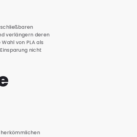
rschließbaren
und verlängern deren
e Wahl von PLA als
 Einsparung nicht
e
zu herkömmlichen