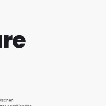
re
wischen