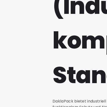
(Indu
komp
Stan
DaklaPack bietet industriel