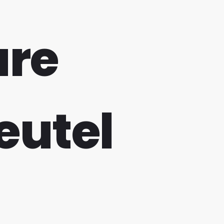
are
eutel