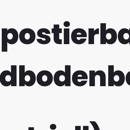
ostierb
dbodenb