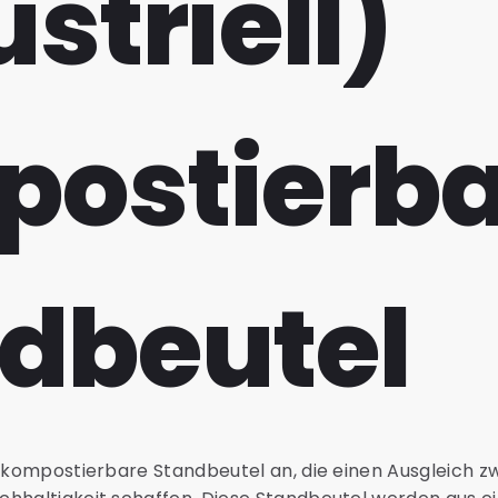
striell)
ostierba
dbeutel
l kompostierbare Standbeutel an, die einen Ausgleich z