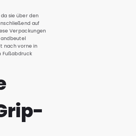
 da sie über den
anschließend auf
 diese Verpackungen
Standbeutel
t nach vorne in
en Fußabdruck
e
Grip-