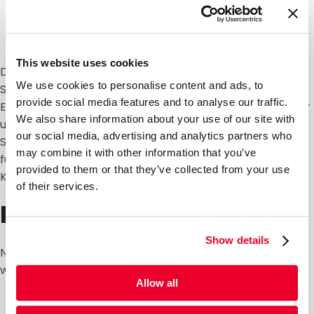
Schutz von Produkten während des Transports
Präsentation von Produkten im Einzelhandel
Lagerung von Materialien und Komponenten
This website uses cookies
Die Verpackungen eignen sich für Produkte wie
We use cookies to personalise content and ads, to
Schmuck, Textilien, Nahrungsergänzungsmittel,
provide social media features and to analyse our traffic.
Ersatzteile, Bedienungsanleitungen, Computerzubehör
We also share information about your use of our site with
und Büroartikel. Zudem bietet DaklaPack
our social media, advertising and analytics partners who
Spezialverpackungen an, etwa Vakuumverpackungen
may combine it with other information that you’ve
für Dokumente oder Industrieverpackungen mit
provided to them or that they’ve collected from your use
Kopierschutz für Fotos.
of their services.
Design und Materialien
Show details
Neben der Funktionalität spielt das Material eine
wichtige Rolle. Im Sortiment finden Sie:
Allow all
Kunststoffverpackungen aus PE oder anderen