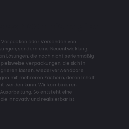
 es noch nicht gibt
 Verpacken oder Versenden von
sungen, sondern eine Neuentwicklung.
an Lösungen, die noch nicht serienmäßig
pielsweise Verpackungen, die sich in
egrieren lassen, wiederverwendbare
ngen mit mehreren Fächern, deren Inhalt
t werden kann. Wir kombinieren
Ausarbeitung. So entsteht eine
 innovativ und realisierbar ist.