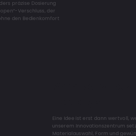
ders präzise Dosierung
o-open“-Verschluss, der
 ohne den Bedienkomfort
Vom Konzept z
Prototyp
Eine Idee ist erst dann wertvoll, w
unserem Innovationszentrum setze
Materialauswahl, Form und gewüns