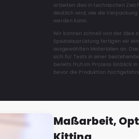
arbeiten dies in technischen Zei
deutlich wird, wie die Verpackung
werden kann.
Wir können schnell von der Idee 
Spezialausrüstung fertigen wir ei
ausgewählten Materialien an. Das 
sich für Tests in einer bestehende
bereits früh im Prozess Einblick 
bevor die Produktion hochgefahre
Maßarbeit, Op
Kitting