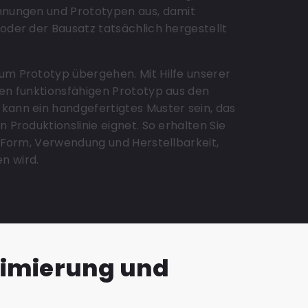
chnungen und Prototypen aus, damit
 oder der Bausatz tatsächlich hergestellt
zum Prototyp übergehen. Mit Hilfe unserer
nen funktionsfähigen Prototyp aus den
kann ein handgefertigtes Muster sein, das
n Produktionslinie eignet. So erhalten Sie
in Form, Verwendung und Herstellbarkeit,
n wird.
timierung und