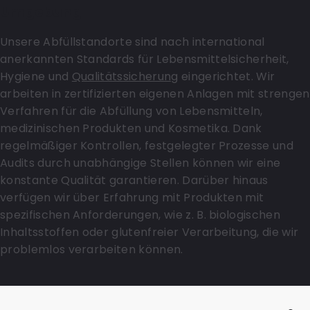
Umgebung
Unsere Abfüllstandorte sind nach international
anerkannten Standards für Lebensmittelsicherheit,
Hygiene und
Qualitätssicherung
eingerichtet. Wir
arbeiten in zertifizierten eigenen Anlagen mit strengen
Verfahren für die Abfüllung von Lebensmitteln,
medizinischen Produkten und Kosmetika. Dank
regelmäßiger Kontrollen, festgelegter Prozesse und
Audits durch unabhängige Stellen können wir eine
konstante Qualität garantieren. Darüber hinaus
verfügen wir über Erfahrung mit Produkten mit
spezifischen Anforderungen, wie z. B. biologischen
Inhaltsstoffen oder glutenfreier Verarbeitung, die wir
problemlos verarbeiten können.