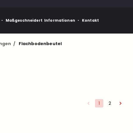
Maßgeschneidert
Informationen
Kontakt
ngen
/
Flachbodenbeutel
1
2