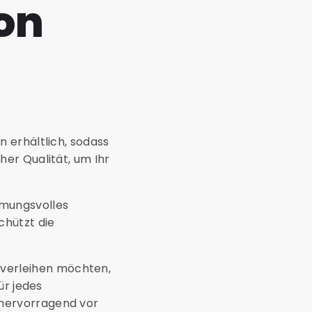
on
 erhältlich, sodass
er Qualität, um Ihr
mmungsvolles
chützt die
 verleihen möchten,
ür jedes
 hervorragend vor