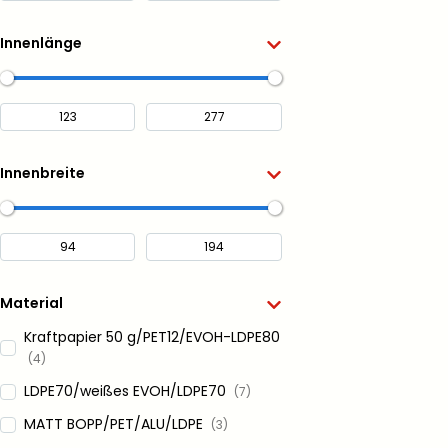
Innenlänge
Innenbreite
Material
Kraftpapier 50 g/PET12/EVOH-LDPE80
(4)
LDPE70/weißes EVOH/LDPE70
(7)
MATT BOPP/PET/ALU/LDPE
(3)