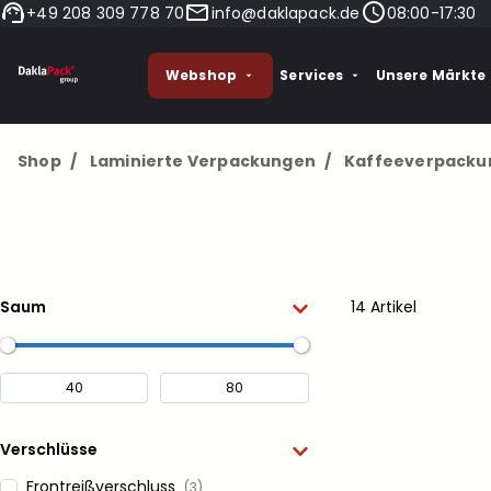
+49 208 309 778 70
info@daklapack.de
08:00-17:30
Webshop
Services
Unsere Märkte
Shop
/
Laminierte Verpackungen
/
Kaffeeverpacku
Saum
14 Artikel
Verschlüsse
Frontreißverschluss
(3)