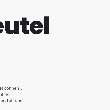
utel
ee(bohnen),
nfrei
uerstoff und