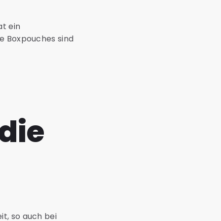
t ein
ie Boxpouches sind
die
t, so auch bei