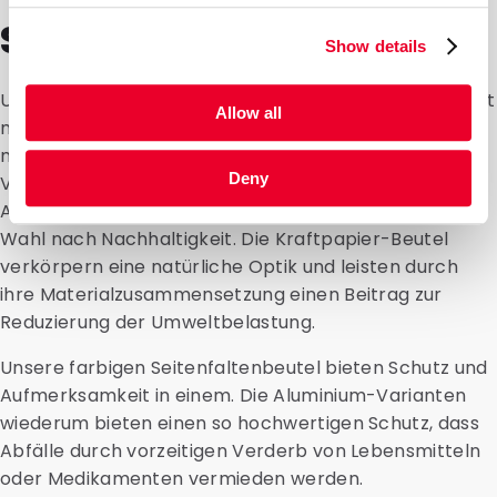
Seitenfaltenbeuteln
Show details
Unsere Seitenfaltenbeutel von DaklaPack tragen nicht
Allow all
nur zur Funktionalität bei, sondern auch zu einer
nachhaltigeren Betriebsführung. Ob Sie sich für die
Deny
Variante aus Kraftpapier, farbige Modelle oder
Aluminiumbeutel entscheiden – wir streben bei jeder
Wahl nach Nachhaltigkeit. Die Kraftpapier-Beutel
verkörpern eine natürliche Optik und leisten durch
ihre Materialzusammensetzung einen Beitrag zur
Reduzierung der Umweltbelastung.
Unsere farbigen Seitenfaltenbeutel bieten Schutz und
Aufmerksamkeit in einem. Die Aluminium-Varianten
wiederum bieten einen so hochwertigen Schutz, dass
Abfälle durch vorzeitigen Verderb von Lebensmitteln
oder Medikamenten vermieden werden.