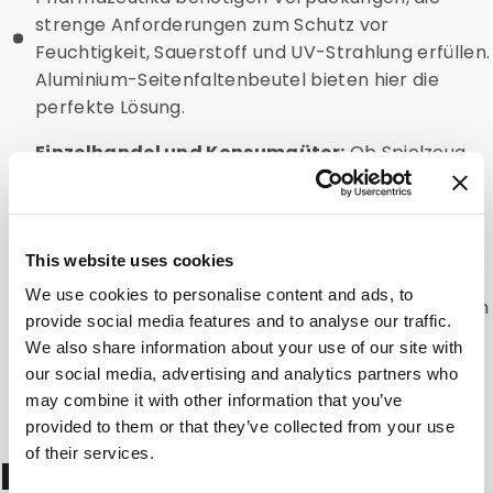
strenge Anforderungen zum Schutz vor
Feuchtigkeit, Sauerstoff und UV-Strahlung erfüllen.
Aluminium-Seitenfaltenbeutel bieten hier die
perfekte Lösung.
Einzelhandel und Konsumgüter:
Ob Spielzeug,
Kosmetik oder Haushaltswaren –
Seitenfaltenbeutel verleihen Ihren Produkten ein
professionelles Aussehen und maximieren den
verfügbaren Platz im Regal oder Lager.
This website uses cookies
We use cookies to personalise content and ads, to
Kaffeeröstereien:
Für die frische Verpackung von
provide social media features and to analyse our traffic.
Kaffeebohnen stehen Beutel mit integriertem
We also share information about your use of our site with
Ventil zur Verfügung. Dieses lässt Gase
our social media, advertising and analytics partners who
entweichen, hält aber Feuchtigkeit und Sauerstoff
may combine it with other information that you’ve
draußen.
provided to them or that they’ve collected from your use
of their services.
Nachhaltigkeit bei