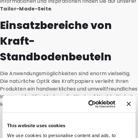
Informationen und Inspirationen finden Sie auf unserer
Tailor-Made-Seite
.
Einsatzbereiche von
Kraft-
Standbodenbeuteln
Die Anwendungsmöglichkeiten sind enorm vielseitig.
Die natürliche Optik des Kraftpapiers verleiht Ihren
Produkten ein handwerkliches und umweltfreundliches
Image – ideal für Marken, die Wert auf Nachhaltigkeit
legen.
Lebensmittel:
Nüsse, Samen, Granola,
Kaffeebohnen und Trockenfrüchte bleiben durch
This website uses cookies
die Barriereeigenschaften frisch und geschützt.
We use cookies to personalise content and ads, to