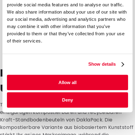
provide social media features and to analyse our traffic.
Einzelhandel:
Schmuck oder handgefertigte
We also share information about your use of our site with
Manufaktur-Produkte lassen sich markant und
our social media, advertising and analytics partners who
ansprechend präsentieren.
may combine it with other information that you’ve
Haushaltsprodukte:
Auch für Reinigungsmittel,
provided to them or that they’ve collected from your use
of their services.
Waschpulver oder kleine Elektronik-Accessoires
sind die Beutel aufgrund ihrer Stabilität und
Flexibilität bestens geeignet.
Show details
Nachhaltigkeit und
Allow all
Umweltbewusstsein
Deny
Tauchen Sie ein in die Welt der Nachhaltigkeit mit den
einzigartigen kompostierbaren und recycelbaren
Kraft-Standbodenbeuteln von DaklaPack. Die
kompostierbare Variante aus biobasiertem Kunststoff
stärkt Ihr grünes Markenimage, während die