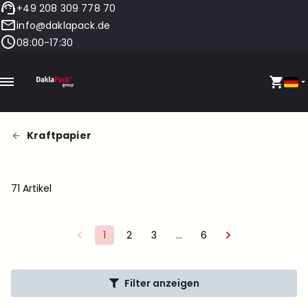
+49 208 309 778 70
info@daklapack.de
08:00-17:30
Kraftpapier
71 Artikel
1
2
3
…
6
Filter anzeigen