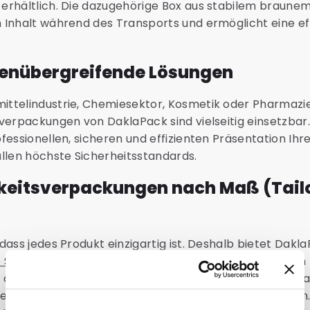
erhältlich. Die dazugehörige Box aus stabilem braune
 Inhalt während des Transports und ermöglicht eine ef
enübergreifende Lösungen
ttelindustrie, Chemiesektor, Kosmetik oder Pharmazie
sverpackungen von DaklaPack sind vielseitig einsetzbar.
ofessionellen, sicheren und effizienten Präsentation Ihr
üllen höchste Sicherheitsstandards.
gkeitsverpackungen nach Maß (Tail
 dass jedes Produkt einzigartig ist. Deshalb bietet Dakl
 Service
an. Passen Sie Ihre Verpackung vollständig an 
 an: vom individuellen Logo-Druck über spezielle Format
ezifischer Materialstärken und Barriere-Eigenschaften