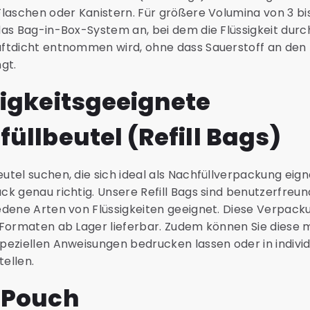
Flaschen oder Kanistern. Für größere Volumina von 3 bis
das Bag-in-Box-System an, bei dem die Flüssigkeit durc
ftdicht entnommen wird, ohne dass Sauerstoff an den 
ngt.
sigkeitsgeeignete
üllbeutel (Refill Bags)
utel suchen, die sich ideal als Nachfüllverpackung eigne
ck genau richtig. Unsere Refill Bags sind benutzerfreun
edene Arten von Flüssigkeiten geeignet. Diese Verpack
 Formaten ab Lager lieferbar. Zudem können Sie diese 
peziellen Anweisungen bedrucken lassen oder in individ
ellen.
 Pouch