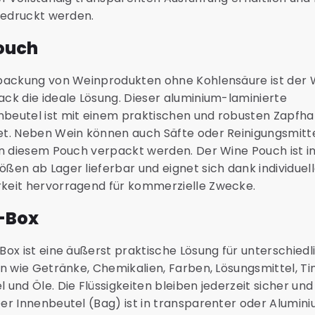
 bedruckt werden.
ouch
rpackung von Weinprodukten ohne Kohlensäure ist der
ck die ideale Lösung. Dieser aluminium-laminierte
beutel ist mit einem praktischen und robusten Zapfh
et. Neben Wein können auch Säfte oder Reinigungsmitte
in diesem Pouch verpackt werden. Der Wine Pouch ist in
ßen ab Lager lieferbar und eignet sich dank individuel
keit hervorragend für kommerzielle Zwecke.
-Box
Box ist eine äußerst praktische Lösung für unterschiedl
en wie Getränke, Chemikalien, Farben, Lösungsmittel, Tin
 und Öle. Die Flüssigkeiten bleiben jederzeit sicher und 
er Innenbeutel (Bag) ist in transparenter oder Alumin