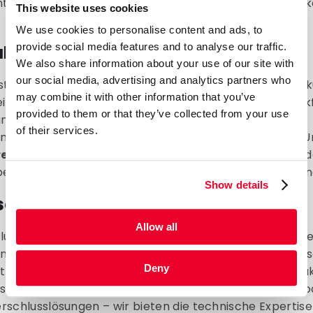
terstützen Sie dabei, die perfekte Lösung für Ihre Mark
This website uses cookies
We use cookies to personalise content and ads, to
provide social media features and to analyse our traffic.
ltigkeit und Umweltschutz
We also share information about your use of our site with
our social media, advertising and analytics partners who
strebt nach Nachhaltigkeit. Unsere Flüssigkeitsverpac
may combine it with other information that you’ve
i, Material einzusparen (im Vergleich zu starren Plasti
provided to them or that they’ve collected from your use
ansportgewicht zu reduzieren. Wir bieten zudem
of their services.
ndliche Materialoptionen und beraten Sie gerne zum U
re Monomaterialien
, damit Ihre Verpackungen nach 
sser in den Wertstoffkreislauf integriert werden könn
Show details
che Präzision
Allow all
lüssigkeit stellt die gleichen Anforderungen: Industriell
en benötigen oft andere Barrieren als Lebensmittel. Un
Deny
steam entwickelt maßgeschneiderte Lösungen, die exak
ss abgestimmt sind. Ob extrem reißfeste Materialien o
erschlusslösungen – wir bieten die technische Expertise 