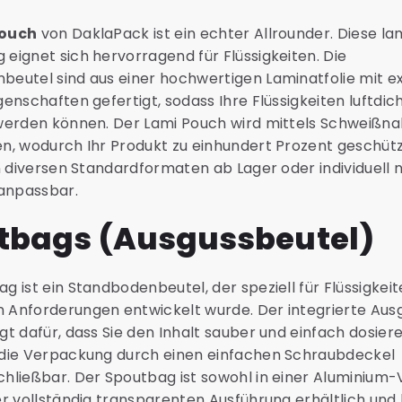
Pouch
von DaklaPack ist ein echter Allrounder. Diese la
eignet sich hervorragend für Flüssigkeiten. Die
eutel sind aus einer hochwertigen Laminatfolie mit e
genschaften gefertigt, sodass Ihre Flüssigkeiten luftdic
werden können. Der Lami Pouch wird mittels Schweißnah
n, wodurch Ihr Produkt zu einhundert Prozent geschützt
in diversen Standardformaten ab Lager oder individuell 
anpassbar.
tbags (Ausgussbeutel)
g ist ein Standbodenbeutel, der speziell für Flüssigkeit
 Anforderungen entwickelt wurde. Der integrierte Aus
gt dafür, dass Sie den Inhalt sauber und einfach dosier
 die Verpackung durch einen einfachen Schraubdeckel
hließbar. Der Spoutbag ist sowohl in einer Aluminium-
er vollständig transparenten Ausführung erhältlich und