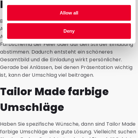
Hochzeiten und Feiern
Allow all
Bei Hochzeiten, Geburtstagen und anderen festlichen
Anlässen sorgen farbige Umschläge für zusätzliche
Deny
Atmosphäre. Sie können den Umschlag auf das
Farbschema der Feier oder auf den Stil der Einladung
abstimmen. Dadurch entsteht ein schöneres
Gesamtbild und die Einladung wirkt persönlicher.
Gerade bei Anlässen, bei denen Präsentation wichtig
ist, kann der Umschlag viel beitragen.
Tailor Made farbige
Umschläge
Haben Sie spezifische Wünsche, dann sind Tailor Made
farbige Umschläge eine gute Lösung. Vielleicht suchen