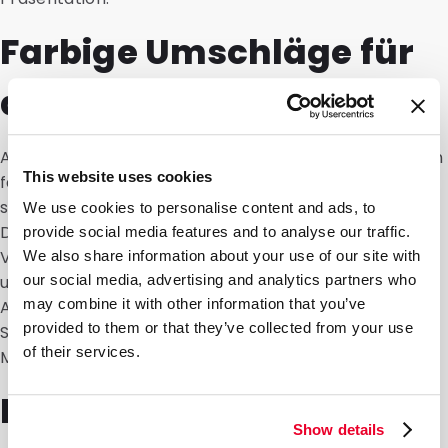
Farbige Umschläge für
die Gastronomie
Auch in der Gastronomie und im Gastgewerbe können
This website uses cookies
farbige Umschläge gut eingesetzt werden. Sie können
sie beispielsweise für Geschenkgutscheine,
We use cookies to personalise content and ads, to
Dankesbriefe, Sonderangebote oder Einladungen zu
provide social media features and to analyse our traffic.
Veranstaltungen verwenden. Mit der richtigen Farbe
We also share information about your use of our site with
und Ausführung passt der Umschlag besser zur
our social media, advertising and analytics partners who
may combine it with other information that you’ve
Ausstrahlung Ihres Restaurants, Hotels oder anderen
provided to them or that they’ve collected from your use
Standorts. So machen Sie auch aus einem einfachen
of their services.
Mailing etwas, das ordentlicher und gepflegter wirkt.
Farbige Umschläge für
Show details