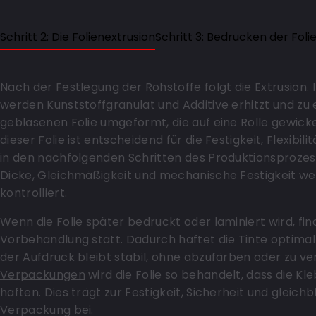
Schritt 2: Die Folienextrusion
Schritt 3: Bedrucken der Foli
Nach der Festlegung der Rohstoffe folgt die Extrusion. 
werden Kunststoffgranulat und Additive erhitzt und zu 
geblasenen Folie umgeformt, die auf eine Rolle gewickel
dieser Folie ist entscheidend für die Festigkeit, Flexibil
in den nachfolgenden Schritten des Produktionsprozes
Dicke, Gleichmäßigkeit und mechanische Festigkeit w
kontrolliert.
Wenn die Folie später bedruckt oder laminiert wird, fin
Vorbehandlung statt. Dadurch haftet die Tinte optimal
der Aufdruck bleibt stabil, ohne abzufärben oder zu ve
Verpackungen
wird die Folie so behandelt, dass die Kl
haften. Dies trägt zur Festigkeit, Sicherheit und gleich
Verpackung bei.