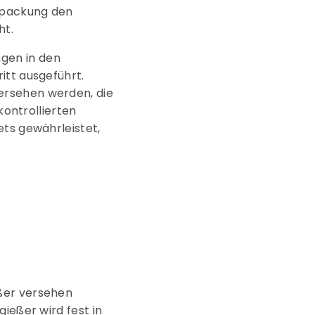
rpackung den
ht.
gen in den
itt ausgeführt.
ersehen werden, die
kontrollierten
ets gewährleistet,
eßer versehen
ießer wird fest in