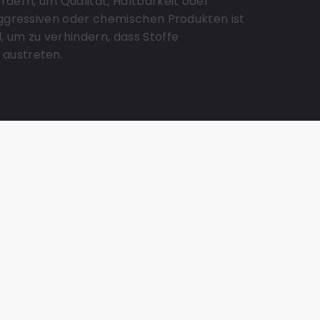
rdern, um Qualität, Haltbarkeit oder
aggressiven oder chemischen Produkten ist
 um zu verhindern, dass Stoffe
austreten.