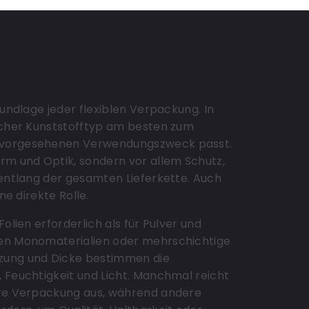
legung der Rohstoffe
rundlage jeder flexiblen Verpackung. In
elcher Kunststofftyp am besten zum
 vorgesehenen Verwendungszweck passt.
rm und Optik, sondern vor allem Schutz,
 entlang der gesamten Lieferkette. Auch
ne direkte Rolle.
Folien erforderlich als für Pulver und
den Monomaterialien oder mehrschichtige
zung und Dicke bestimmen die
 Feuchtigkeit und Licht. Manchmal reicht
are Verpackung aus, während andere