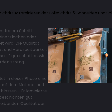
e
Schritt 4: Laminieren der Folie
Schritt 5: Schneiden und Sc
In diesem Schritt
einer flachen oder
t wird. Die Qualität
ität und Verarbeitbarkeit
ses. Eigenschaften wie
erden streng
det in dieser Phase eine
 auf dem Material und
rblassen. Für
laminierte
ebeschichten gut
bleibenden Qualität der