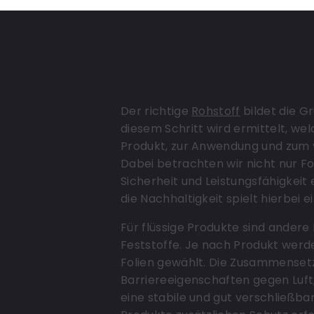
Schritt 1: Fest
Der richtige
Rohstoff
bildet die G
diesem Schritt wird ermittelt, w
Produkt, zur Anwendung und zum
Dabei betrachten wir nicht nur Fo
Sicherheit und Leistungsfähigkeit
die Nachhaltigkeit spielt hierbei ei
Für flüssige Produkte sind andere 
Feststoffe. Je nach Produkt wer
Folien gewählt. Die Zusammenset
Barriereeigenschaften gegen Luft,
eine stabile und gut verschließb