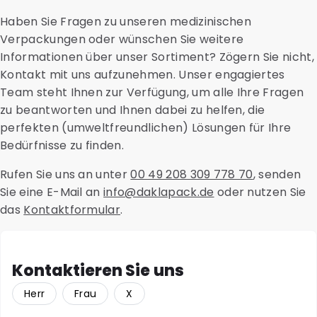
Sicherheitstaschen und saugfähige Materialien sind
Wasserverbrauch und andere Aspekte wie
Haben Sie Fragen zu unseren medizinischen
ebenfalls bei uns erhältlich, um einen optimalen und
Energieverbrauch und Ressourceneffizienz. So können
Verpackungen oder wünschen Sie weitere
sicheren Versand zu gewährleisten.
Sie während des Beschaffungsprozesses fundierte
Informationen über unser Sortiment? Zögern Sie nicht,
Entscheidungen treffen.
Kontakt mit uns aufzunehmen. Unser engagiertes
Team steht Ihnen zur Verfügung, um alle Ihre Fragen
zu beantworten und Ihnen dabei zu helfen, die
perfekten (umweltfreundlichen) Lösungen für Ihre
Bedürfnisse zu finden.
Rufen Sie uns an unter
00 49 208 309 778 70
, senden
Sie eine E-Mail an
info@daklapack.de
oder nutzen Sie
das
Kontaktformular
.
Kontaktieren Sie uns
Herr
Frau
X