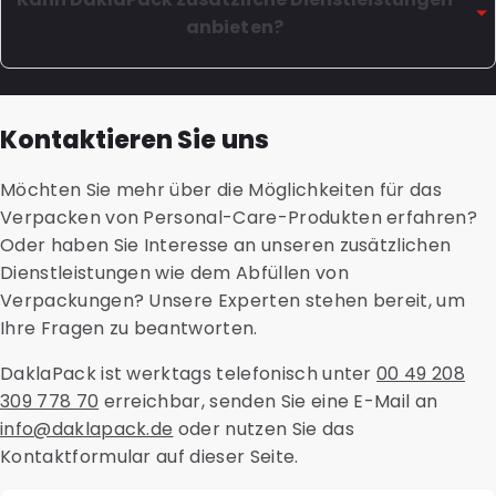
matte oder glänzende Veredelung und Metallic-Hot-
Kapseln, Cremes, Shampoos, Conditioner und Öle.
anbieten?
Stamps zum Hervorheben von Logos oder Elementen.
Häufig verwendete Verpackungen in diesem Bereich
sind Flachbeutel, Spoutbags und Sachets. Gibt es das
DaklaPack ist serviceorientiert und wir möchten
noch nicht? Dann tun wir alles dafür, für Sie mit
unsere Kunden von A bis Z entlasten. Sie können bei
Kontaktieren Sie uns
unserem Innovationsteam eine neue Lösung nach Maß
uns nicht nur Verpackungen und Umkartons erhalten,
zu entwickeln.
sondern auch Ihre Produkte abfüllen lassen. Wir
Möchten Sie mehr über die Möglichkeiten für das
verfügen über alle erforderlichen Zertifizierungen, um
Verpacken von Personal-Care-Produkten erfahren?
Flüssigkeiten und feste Stoffe abzufüllen. Darüber
Oder haben Sie Interesse an unseren zusätzlichen
hinaus ist es möglich, Vorräte in unserem zentralen
Dienstleistungen wie dem Abfüllen von
Lager zu lagern und auf Abruf versenden zu lassen.
Verpackungen? Unsere Experten stehen bereit, um
Fragen Sie uns nach den vielen Möglichkeiten!
Ihre Fragen zu beantworten.
DaklaPack ist werktags telefonisch unter
00 49 208
309 778 70
erreichbar, senden Sie eine E-Mail an
info@daklapack.de
oder nutzen Sie das
Kontaktformular auf dieser Seite.