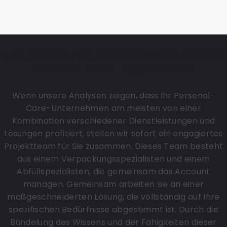
Zusammenarbeit innerhalb Ihres eigenen
Personal-Care-Projektteams
Wenn unsere Analysen zeigen, dass Ihr Personal-
Care-Unternehmen am meisten von einer
Kombination verschiedener Dienstleistungen und
Lösungen profitiert, stellen wir sofort ein engagiertes
Projektteam für Sie zusammen. Dieses Team besteht
aus einem Verpackungsspezialisten und einem
Abfüllspezialisten, die gemeinsam das Account
managen. Gemeinsam arbeiten sie an einer
maßgeschneiderten Lösung, die vollständig auf Ihre
spezifischen Bedürfnisse abgestimmt ist. Durch die
Bündelung des Wissens und der Fähigkeiten dieser