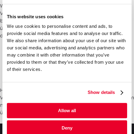
Wir sind davon überzeugt, dass die perfekte
Verpackung Ihre Marke auf ein neues Niveau hebt. Wir
This website uses cookies
bieten daher maßgeschneiderte Lösungen, die weit
We use cookies to personalise content and ads, to
über Standardmaße hinausgehen. Hier eine Übersicht
provide social media features and to analyse our traffic.
der Möglichkeiten:
We also share information about your use of our site with
Umschläge bedrucken (Logo, Design, Branding)
our social media, advertising and analytics partners who
Format und Inhalt anpassen
may combine it with other information that you’ve
provided to them or that they’ve collected from your use
Individuelle Etikettierung
of their services.
Spezielle Veredelungen
Personalisierung
Haben Sie eine innovative Idee für Ihre
Show details
Versandverpackung? DaklaPack ist bereit, gemeinsa
mit Ihnen neue Wege zu gehen. Erfahren Sie mehr
Allow all
über unseren
Tailor-made
Service.
Deny