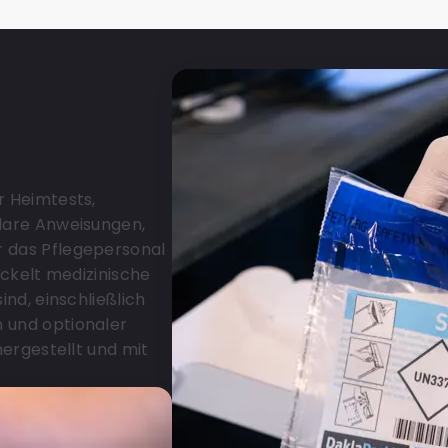
r
en
r Heimtests,
klare Anweisungen,
r das Pflegepersonal
ickelt medizinische
ind, einschließlich
 und optionaler
hergestellt und mit