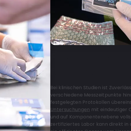
Forschungs- un
für Einrichtun
Bei klinischen Studien ist Zuverlä
verschiedene Messzeitpunkte hinw
festgelegten Protokollen übereins
Untersuchungen
mit eindeutiger 
und auf Komponentenebene vollst
zertifiziertes Labor kann direkt i