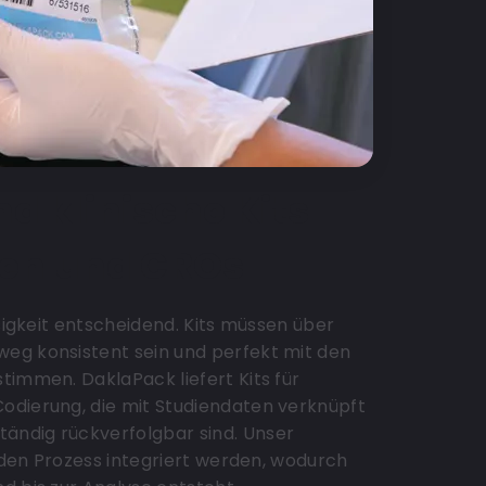
d klinische Kits
gen und CROs
ssigkeit entscheidend. Kits müssen über
eg konsistent sein und perfekt mit den
timmen. DaklaPack liefert Kits für
Codierung, die mit Studiendaten verknüpft
ändig rückverfolgbar sind. Unser
n den Prozess integriert werden, wodurch