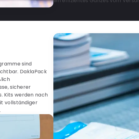
ein effizientes Ganzes vom Versan
ogramme sind
zichtbar. DaklaPack
lich
sse, sicherer
. Kits werden nach
t vollständiger
.