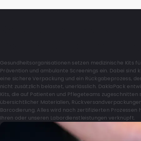
Selbstentnahme-Kits fü
Gesundheitseinrichtung
Gesundheitsorganisationen setzen medizinische Kits fü
Prävention und ambulante Screenings ein. Dabei sind 
eine sichere Verpackung und ein Rückgabeprozess, de
nicht zusätzlich belastet, unerlässlich. DaklaPack entw
Kits, die auf Patienten und Pflegeteams zugeschnitten s
übersichtlicher Materialien, Rückversandverpackungen
Barcodierung. Alles wird nach zertifizierten Prozessen 
Ihren oder unseren Labordienstleistungen verknüpft.