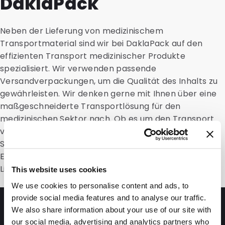
DaklaPack
Neben der Lieferung von medizinischem
Transportmaterial sind wir bei DaklaPack auf den
effizienten Transport medizinischer Produkte
spezialisiert. Wir verwenden passende
Versandverpackungen, um die Qualität des Inhalts zu
gewährleisten. Wir denken gerne mit Ihnen über eine
maßgeschneiderte Transportlösung für den
medizinischen Sektor nach. Ob es um den Transport
von Medikamenten, Geräten oder biologischen
Stoffen geht – bei DaklaPack setzen wir unsere
Expertise gerne ein, um eine sichere und zuverlässige
Lieferung zu unterstützen.
This website uses cookies
We use cookies to personalise content and ads, to
provide social media features and to analyse our traffic.
Fragen und Antworten
We also share information about your use of our site with
our social media, advertising and analytics partners who