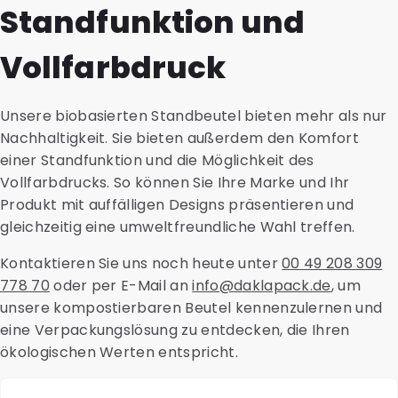
Dosieren zu erhitzen.
Standfunktion und
Zudem sind die Rohstoffe in der Regel seltener und
daher teurer.
Vollfarbdruck
Unsere biobasierten Standbeutel bieten mehr als nur
Nachhaltigkeit. Sie bieten außerdem den Komfort
einer Standfunktion und die Möglichkeit des
Vollfarbdrucks. So können Sie Ihre Marke und Ihr
Produkt mit auffälligen Designs präsentieren und
gleichzeitig eine umweltfreundliche Wahl treffen.
Kontaktieren Sie uns noch heute unter
00 49 208 309
778 70
oder per E-Mail an
info@daklapack.de
, um
unsere kompostierbaren Beutel kennenzulernen und
eine Verpackungslösung zu entdecken, die Ihren
ökologischen Werten entspricht.