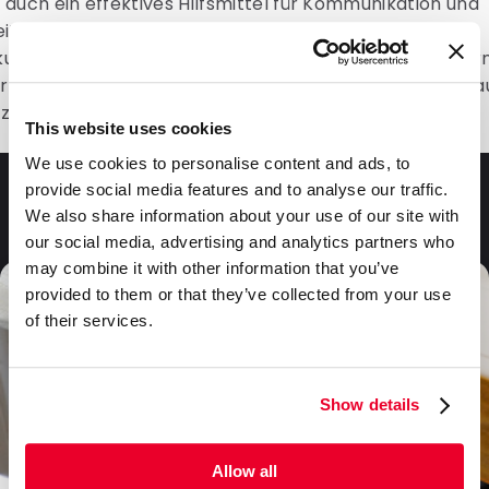
auch ein effektives Hilfsmittel für Kommunikation und
it. Bei DaklaPack sind wir der Lieferung von
ungslösungen verpflichtet, die wirklich zu Ihrem Unt
r Branche passen, und wir freuen uns darauf, Ihr vertra
 zu werden.
This website uses cookies
We use cookies to personalise content and ads, to
provide social media features and to analyse our traffic.
Häufig gestellte Fragen
We also share information about your use of our site with
our social media, advertising and analytics partners who
may combine it with other information that you’ve
provided to them or that they’ve collected from your use
of their services.
Show details
Allow all