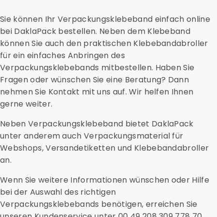
Auch Zubehör wie Transportblister,
Darüber hinaus können wir das Direct-Mailing oder die
Sie können Ihr Verpackungsklebeband einfach online
Kartonhalterungen, Sicherheitstaschen und
Reaktionen darauf nachverfolgen.
bei DaklaPack bestellen. Neben dem Klebeband
saugfähige Materialien erhalten Sie bei uns.
Kontaktieren Sie uns für weitere Informationen oder
können Sie auch den praktischen Klebebandabroller
eine Beratung und fragen Sie nach den aktuellen
für ein einfaches Anbringen des
Versandtarifen.
Verpackungsklebebands mitbestellen. Haben Sie
Fragen oder wünschen Sie eine Beratung? Dann
nehmen Sie Kontakt mit uns auf. Wir helfen Ihnen
gerne weiter.
Neben Verpackungsklebeband bietet DaklaPack
unter anderem auch Verpackungsmaterial für
Webshops, Versandetiketten und Klebebandabroller
an.
Wenn Sie weitere Informationen wünschen oder Hilfe
bei der Auswahl des richtigen
Verpackungsklebebands benötigen, erreichen Sie
unseren Kundenservice unter
00 49 208 309 778 70