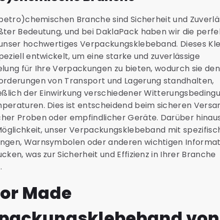
(petro)chemischen Branche sind Sicherheit und Zuverlä
ßter Bedeutung, und bei DaklaPack haben wir die perfe
 unser hochwertiges Verpackungsklebeband. Dieses K
eziell entwickelt, um eine starke und zuverlässige
elung für Ihre Verpackungen zu bieten, wodurch sie den
orderungen von Transport und Lagerung standhalten,
ießlich der Einwirkung verschiedener Witterungsbeding
peraturen. Dies ist entscheidend beim sicheren Versa
her Proben oder empfindlicher Geräte. Darüber hinaus
 Möglichkeit, unser Verpackungsklebeband mit spezifis
ngen, Warnsymbolen oder anderen wichtigen Informa
cken, was zur Sicherheit und Effizienz in Ihrer Branche
.
lor Made
packungsklebeband von