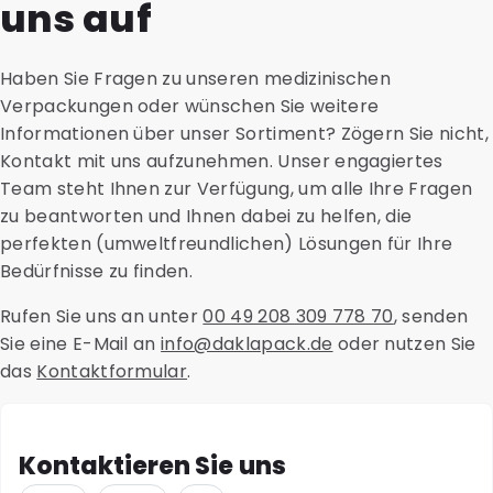
uns auf
aus recyceltem Material. Passendes Zubehör wie
gesamten Lebenszyklus eines Produkts. Wir bewerten
Transportblister, Halterungen aus Karton,
die Einsparungen bei CO2-Emissionen, Land- oder
Sicherheitstaschen und saugfähige Materialien sind
Wasserverbrauch und andere Aspekte wie
Haben Sie Fragen zu unseren medizinischen
ebenfalls bei uns erhältlich, um einen optimalen und
Energieverbrauch und Ressourceneffizienz. So können
Verpackungen oder wünschen Sie weitere
sicheren Versand zu gewährleisten.
Sie während des Beschaffungsprozesses fundierte
Informationen über unser Sortiment? Zögern Sie nicht,
Entscheidungen treffen.
Kontakt mit uns aufzunehmen. Unser engagiertes
Team steht Ihnen zur Verfügung, um alle Ihre Fragen
zu beantworten und Ihnen dabei zu helfen, die
perfekten (umweltfreundlichen) Lösungen für Ihre
Bedürfnisse zu finden.
Rufen Sie uns an unter
00 49 208 309 778 70
, senden
Sie eine E-Mail an
info@daklapack.de
oder nutzen Sie
das
Kontaktformular
.
Kontaktieren Sie uns