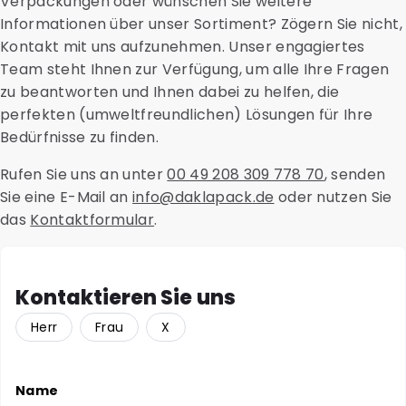
Verpackungen oder wünschen Sie weitere
sicheren Versand zu gewährleisten.
Sie während des Beschaffungsprozesses fundierte
Informationen über unser Sortiment? Zögern Sie nicht,
Entscheidungen treffen.
Kontakt mit uns aufzunehmen. Unser engagiertes
Team steht Ihnen zur Verfügung, um alle Ihre Fragen
zu beantworten und Ihnen dabei zu helfen, die
perfekten (umweltfreundlichen) Lösungen für Ihre
Bedürfnisse zu finden.
Rufen Sie uns an unter
00 49 208 309 778 70
, senden
Sie eine E-Mail an
info@daklapack.de
oder nutzen Sie
das
Kontaktformular
.
Kontaktieren Sie uns
Herr
Frau
X
Name