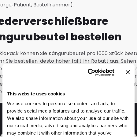
arge, Patient, Bestellnummer).
ederverschließbare
ngurubeutel bestellen
klaPack können Sie Kängurubeutel pro 1000 Stück beste
r Sie bestellen, desto höher fällt Ihr Rabatt aus. Sehen
ie Staffelpreise beim Produkt an. Nach Ihrer Bestellung 
steller innerhalb von 1 bis wenigen Werktagen vor Ihrer
e Gripbeutel zu liefern. Die wiederverschließbaren Beut
 sind bei uns ab Lager verfügbar.
This website uses cookies
We use cookies to personalise content and ads, to
provide social media features and to analyse our traffic.
Fragen und Antworten
We also share information about your use of our site with
our social media, advertising and analytics partners who
may combine it with other information that you’ve