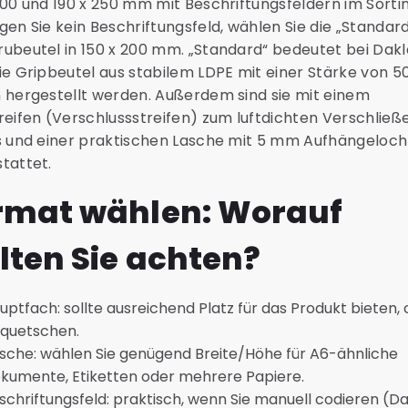
200 und 190 x 250 mm mit Beschriftungsfeldern im Sorti
gen Sie kein Beschriftungsfeld, wählen Sie die „Standar
ubeutel in 150 x 200 mm. „Standard“ bedeutet bei Dak
ie Gripbeutel aus stabilem LDPE mit einer Stärke von 5
 hergestellt werden. Außerdem sind sie mit einem
reifen (Verschlussstreifen) zum luftdichten Verschließ
s und einer praktischen Lasche mit 5 mm Aufhängeloch
tattet.
rmat wählen: Worauf
llten Sie achten?
uptfach: sollte ausreichend Platz für das Produkt bieten,
 quetschen.
sche: wählen Sie genügend Breite/Höhe für A6-ähnliche
kumente, Etiketten oder mehrere Papiere.
schriftungsfeld: praktisch, wenn Sie manuell codieren (D