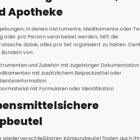
d Apotheke
ebungen, in denen Instrumente, Medikamente oder Tei
g oder pro Person verarbeitet werden, hilft die
utasche dabei, alles pro Set organisiert zu halten. Den
 Bündeln von:
strumenten und Zubehör mit zugehöriger Dokumentation
dikamenten mit zusätzlichem Beipackzettel oder
tienteninformation
bormaterial mit Formularen oder Identifikation
bensmittelsichere
ipbeutel
 wiederverschließbaren Kängurubeutel finden auch ih