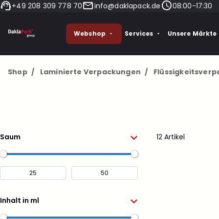
+49 208 309 778 70
info@daklapack.de
08:00-17:30
Webshop
Services
Unsere Märkte
Shop
/
Laminierte Verpackungen
/
Flüssigkeitsver
Saum
12 Artikel
Inhalt in ml