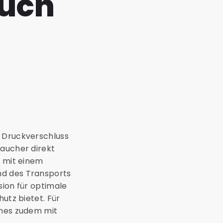
ouch
n Druckverschluss
raucher direkt
e mit einem
nd des Transports
sion für optimale
utz bietet. Für
ches zudem mit