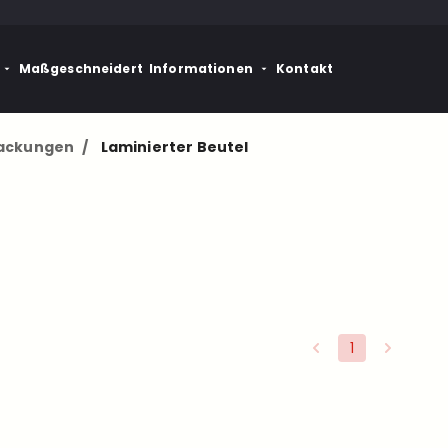
Maßgeschneidert
Informationen
Kontakt
packungen
/
Laminierter Beutel
1