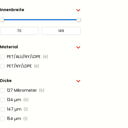
Innenbreite
Material
PET/ALU/NY/LDPE
(6)
PET/NY/LDPE
(6)
Dicke
127 Mikrometer
(5)
134 µm
(5)
147 µm
(1)
154 µm
(1)