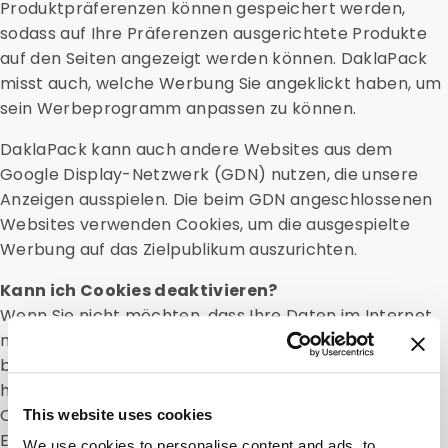
Produktpräferenzen können gespeichert werden,
sodass auf Ihre Präferenzen ausgerichtete Produkte
auf den Seiten angezeigt werden können. DaklaPack
misst auch, welche Werbung Sie angeklickt haben, um
sein Werbeprogramm anpassen zu können.
DaklaPack kann auch andere Websites aus dem
Google Display-Netzwerk (GDN) nutzen, die unsere
Anzeigen ausspielen. Die beim GDN angeschlossenen
Websites verwenden Cookies, um die ausgespielte
Werbung auf das Zielpublikum auszurichten.
Kann ich Cookies deaktivieren?
Wenn Sie nicht möchten, dass Ihre Daten im Internet
mithilfe von Cookies verfolgt werden, laden Sie am
besten das Add-on für Ihren aktuellen Webbrowser
herunter und installieren es. Das Google Analytics
Opt-out Browser Add-on ist für Microsoft Internet
This website uses cookies
Explorer, Google Chrome, Mozilla Firefox, Apple Safari
We use cookies to personalise content and ads, to