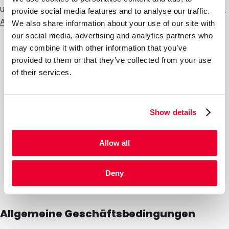
und Opera verfügbar.
Klicken Sie hier, um das Opt-out
provide social media features and to analyse our traffic.
Add-on auf Ihrem Computer zu installieren
.
We also share information about your use of our site with
our social media, advertising and analytics partners who
may combine it with other information that you’ve
provided to them or that they’ve collected from your use
of their services.
Show details
Allow all
Deny
Allgemeine Geschäftsbedingungen