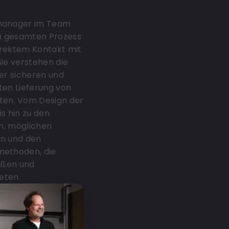
manager im Team
n gesamten Prozess
direktem Kontakt mit
ie verstehen die
er sicheren und
en Lieferung von
en. Vom Design der
s hin zu den
en, möglichen
en und den
ethoden, die
ößen und
eten.