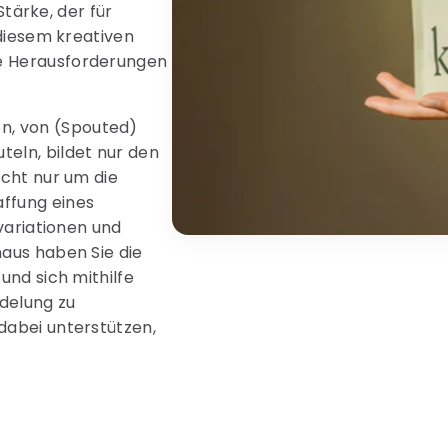
Stärke, der für
 diesem kreativen
ue Herausforderungen
n, von (Spouted)
eln, bildet nur den
icht nur um die
ffung eines
bvariationen und
naus haben Sie die
und sich mithilfe
edelung zu
dabei unterstützen,