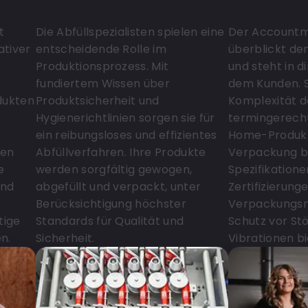
t
Die Abfüllspezialisten spielen eine
Der Account
ativer
entscheidende Rolle im
überblickt de
Produktionsprozess. Mit
und steht in 
fundiertem Wissen über
dem Kunden. S
dukten
Produktsicherheit und
Komplexität d
Hygienerichtlinien sorgen sie für
termingerecht
ein reibungsloses und effizientes
Home-Produkt
nen
Abfüllverfahren. Ihre Produkte
Verpackung bi
e
werden sorgfältig gewogen,
Spezifikation
und
abgefüllt und verpackt, unter
Zertifizierung
Berücksichtigung höchster
Verpackungsm
tige
Standards für Qualität und
Schutz vor St
n.
Sicherheit.
Vibrationen bi