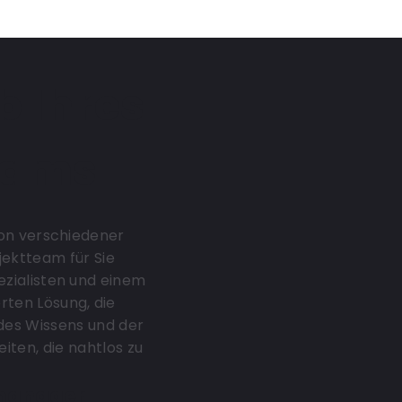
 Ihres
eams
ion verschiedener
jektteam für Sie
zialisten und einem
ten Lösung, die
 des Wissens und der
iten, die nahtlos zu
manager