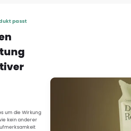
odukt passt
sen
ltung
tiver
les um die Wirkung
wie kein anderer
 Aufmerksamkeit