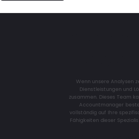
Zusammen
eigen
Wenn unsere Analysen ze
Dienstleistungen und Lö
zusammen. Dieses Team kan
Accountmanager besteh
vollständig auf Ihre spezif
Fähigkeiten dieser Speziali
Verpackungsspezia