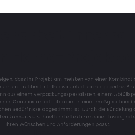
arbeit innerhalb
en Home-Projektt
igen, dass Ihr Projekt am meisten von einer Kombinat
sungen profitiert, stellen wir sofort ein engagiertes Pro
n aus einem Verpackungsspezialisten, einem Abfüllspe
en. Gemeinsam arbeiten sie an einer maßgeschneider
ischen Bedürfnisse abgestimmt ist. Durch die Bündelung
sten können sie schnell und effektiv an einer Lösung arbe
Ihren Wünschen und Anforderungen passt.
list
Abfüllspezialist
Account