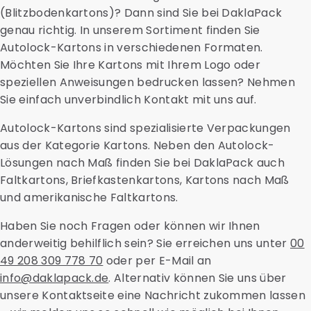
Kartonhalterungen, Sicherheitstaschen und
Reaktionen darauf nachverfolgen.
(Blitzbodenkartons)? Dann sind Sie bei DaklaPack
saugfähige Materialien erhalten Sie bei uns.
Kontaktieren Sie uns für weitere Informationen oder
genau richtig. In unserem Sortiment finden Sie
eine Beratung und fragen Sie nach den aktuellen
Autolock-Kartons in verschiedenen Formaten.
Versandtarifen.
Möchten Sie Ihre Kartons mit Ihrem Logo oder
speziellen Anweisungen bedrucken lassen? Nehmen
Sie einfach unverbindlich Kontakt mit uns auf.
Autolock-Kartons sind spezialisierte Verpackungen
aus der Kategorie Kartons. Neben den Autolock-
Lösungen nach Maß finden Sie bei DaklaPack auch
Faltkartons, Briefkastenkartons, Kartons nach Maß
und amerikanische Faltkartons.
Haben Sie noch Fragen oder können wir Ihnen
anderweitig behilflich sein? Sie erreichen uns unter
00
49 208 309 778 70
oder per E-Mail an
info@daklapack.de
. Alternativ können Sie uns über
unsere Kontaktseite eine Nachricht zukommen lassen