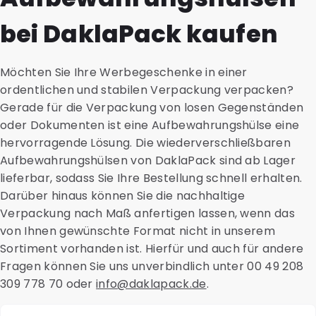
Produktionsprozesses?
Aufgrund der speziellen Eigenschaften dieser
bei DaklaPack kaufen
Auch die Verarbeitung und das Recycling nach der
Materialien ist der Herstellungsprozess
Nutzung der Verpackung werden in die LCA
zeitaufwendiger und komplexer als bei PE.
einbezogen.
So ist es beispielsweise anspruchsvoller, nachhaltiges
Möchten Sie Ihre Werbegeschenke in einer
Material für das Anbringen eines Ausgießers zum
ordentlichen und stabilen Verpackung verpacken?
Dosieren zu erhitzen.
Gerade für die Verpackung von losen Gegenständen
Zudem sind die Rohstoffe in der Regel seltener und
oder Dokumenten ist eine Aufbewahrungshülse eine
daher teurer.
hervorragende Lösung. Die wiederverschließbaren
Aufbewahrungshülsen von DaklaPack sind ab Lager
lieferbar, sodass Sie Ihre Bestellung schnell erhalten.
Darüber hinaus können Sie die nachhaltige
Verpackung nach Maß anfertigen lassen, wenn das
von Ihnen gewünschte Format nicht in unserem
Sortiment vorhanden ist. Hierfür und auch für andere
Fragen können Sie uns unverbindlich unter 00 49 208
309 778 70 oder
info@daklapack.de
.