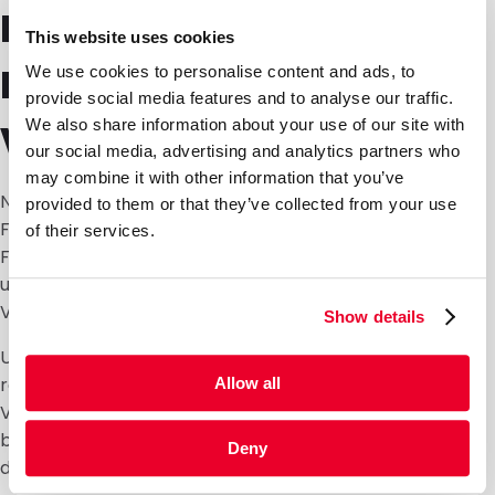
Frische und beliebte
This website uses cookies
Farben für vielseitige
We use cookies to personalise content and ads, to
provide social media features and to analyse our traffic.
Verpackungen
We also share information about your use of our site with
our social media, advertising and analytics partners who
may combine it with other information that you’ve
Neben ihrer praktischen Verwendbarkeit sind unsere
provided to them or that they’ve collected from your use
Flachbeutel in einer Vielzahl frischer und beliebter
of their services.
Farben erhältlich, darunter Rosa, Hellgrün, Hellgrau
und Weiß. Diese lebendigen Farben verleihen Ihrer
Verpackung einen Hauch von Stil.
Show details
Unsere Flachbeutel werden aus vollständig
recycelbaren Materialien hergestellt, sodass Ihre
Allow all
Verpackungen umweltfreundlich sind. Darüber hinaus
bieten diese Beutel eine hervorragende Barriere, die
Deny
die Qualität und Frische Ihrer Produkte bewahrt.