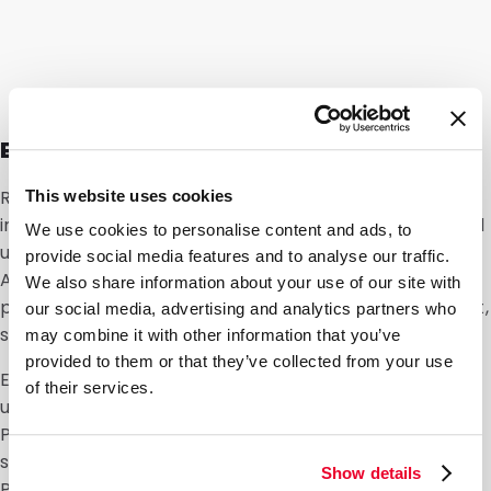
Experte kommt zu Wort
Rik Eggink: „Als Technischer Direktor stehe ich täglich
This website uses cookies
in Kontakt mit Kollegen aus Innovation, Produktion und
We use cookies to personalise content and ads, to
unseren Accountmanagern. Wir erhalten viele
provide social media features and to analyse our traffic.
Anfragen von Kunden, aber Herausforderungen
We also share information about your use of our site with
passen zu DaklaPack. Wenn etwas noch nicht existiert,
our social media, advertising and analytics partners who
setzen wir alles daran, es zu realisieren.
may combine it with other information that you’ve
provided to them or that they’ve collected from your use
Ein Beispiel hierfür ist, dass wir für mehrere Kunden in
of their services.
unseren eigenen Einrichtungen Maschinen für die
Produktion und das Abfüllen von Verpackungen
stehen haben. Wir können mehrere Schritte des
Show details
Produktionsprozesses vollständig übernehmen, wie