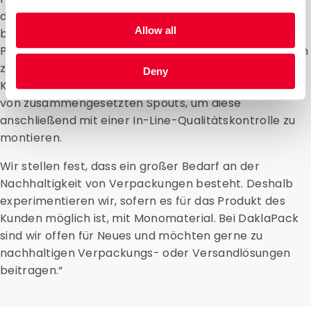
das Zusammenstellen und Versiegeln von Spouts. Wir
Allow all
bauen selbst Maschinen, um manuelle
Produktionsschritte für spezifische DaklaPack-Kunden
zu automatisieren. Denken Sie an das Anbringen einer
Deny
Klemme an Verpackungen oder das Fräsen der Teile
von zusammengesetzten Spouts, um diese
anschließend mit einer In-Line-Qualitätskontrolle zu
montieren.
Wir stellen fest, dass ein großer Bedarf an der
Nachhaltigkeit von Verpackungen besteht. Deshalb
experimentieren wir, sofern es für das Produkt des
Kunden möglich ist, mit Monomaterial. Bei DaklaPack
sind wir offen für Neues und möchten gerne zu
nachhaltigen Verpackungs- oder Versandlösungen
beitragen.“