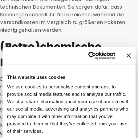
technischen Dokumenten. Sie sorgen dafür, dass
Sendungen schnell ihr Ziel erreichen, während die
Versandkosten im Vergleich zu größeren Paketen
niedrig gehalten werden.
(Petro)chemische
Branche
This website uses cookies
DaklaPack versteht die einzigartigen
Herausforderungen der (petro)chemischen Branche.
We use cookies to personalise content and ads, to
Unsere Briefkastenkartons bieten eine sichere Lösung
provide social media features and to analyse our traffic.
für den Versand von Dokumenten,
We also share information about your use of our site with
Sicherheitsdatenblättern und kleinen, sicher
our social media, advertising and analytics partners who
may combine it with other information that you’ve
verpackten chemischen Mustern. Die Robustheit der
provided to them or that they’ve collected from your use
Kartons stellt sicher, dass diese Artikel unbeschädigt
of their services.
ankommen.