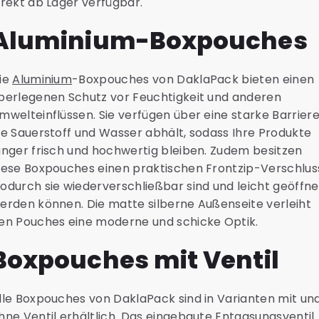
irekt ab Lager verfügbar.
Aluminium-Boxpouches
ie
Aluminium
-Boxpouches von DaklaPack bieten einen
berlegenen Schutz vor Feuchtigkeit und anderen
mwelteinflüssen. Sie verfügen über eine starke Barriere
ie Sauerstoff und Wasser abhält, sodass Ihre Produkte
änger frisch und hochwertig bleiben. Zudem besitzen
iese Boxpouches einen praktischen Frontzip-Verschlus
odurch sie wiederverschließbar sind und leicht geöffne
erden können. Die matte silberne Außenseite verleiht
en Pouches eine moderne und schicke Optik.
Boxpouches mit Ventil
lle Boxpouches von DaklaPack sind in Varianten mit un
hne Ventil erhältlich. Das eingebaute Entgasungsventil