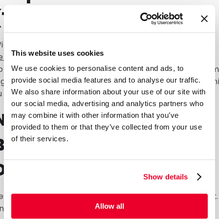
(Tailor Made)
ir bieten für unsere Boxpouches einen
Tailor-Made-
This website uses cookies
ervice
an. Unternehmen können unsere Beutel
ollständig an ihre spezifischen Wünsche anpassen: vo
We use cookies to personalise content and ads, to
igenen Logo über individuelle Farben und Formate bis h
provide social media features and to analyse our traffic.
We also share information about your use of our site with
u speziellen Designs.
our social media, advertising and analytics partners who
Nachhaltigkeit der
may combine it with other information that you’ve
provided to them or that they’ve collected from your use
Boxpouches von
of their services.
DaklaPack
Show details
ei DaklaPack legen wir großen Wert auf Nachhaltigkeit.
Allow all
nsere Boxpouches sind auf Umweltfreundlichkeit