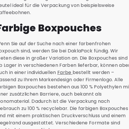
eutel ideal für die Verpackung von beispielsweise
affeebohnen.
Farbige Boxpouches
enn Sie auf der Suche nach einer farbenfrohen
oxpouch sind, werden Sie bei DaklaPack fündig. Wir
ieten diese in großer Variation an. Die Boxpouches sind
b Lager in verschiedenen Farben lieferbar, können abe
uch in einer individuellen
Farbe
bestellt werden –
assend zu Ihrem Markendesign oder Firmenlogo. Alle
arbigen Boxpouches bestehen aus 100 % Polyethylen mi
iner zusätzlichen Barriere, auch bekannt als
onomaterial. Dadurch ist die Verpackung nach
ebrauch zu 100 % recyclebar. Die farbigen Boxpouches
ind mit einem praktischen Druckverschluss und einem
iegelrand ausgestattet. Verschiedene Formate sind