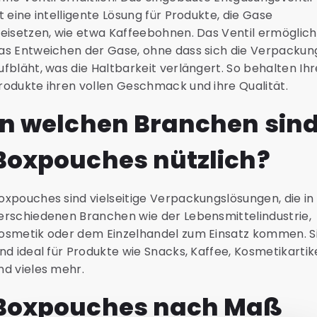
st eine intelligente Lösung für Produkte, die Gase
reisetzen, wie etwa Kaffeebohnen. Das Ventil ermöglich
as Entweichen der Gase, ohne dass sich die Verpackun
ufbläht, was die Haltbarkeit verlängert. So behalten Ihr
rodukte ihren vollen Geschmack und ihre Qualität.
In welchen Branchen sin
Boxpouches nützlich?
oxpouches sind vielseitige Verpackungslösungen, die in
erschiedenen Branchen wie der Lebensmittelindustrie,
osmetik oder dem Einzelhandel zum Einsatz kommen. S
ind ideal für Produkte wie Snacks, Kaffee, Kosmetikartik
nd vieles mehr.
Boxpouches nach Maß