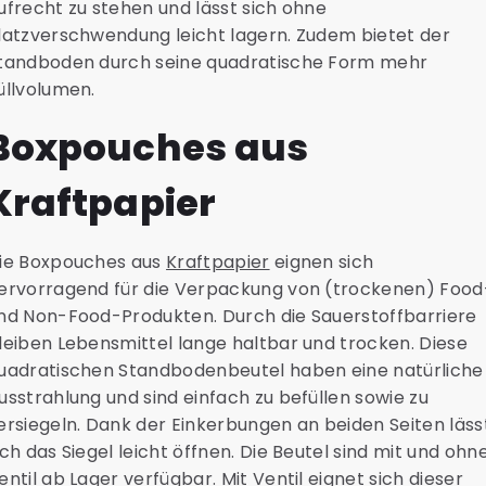
ufrecht zu stehen und lässt sich ohne
latzverschwendung leicht lagern. Zudem bietet der
tandboden durch seine quadratische Form mehr
üllvolumen.
Boxpouches aus
Kraftpapier
ie Boxpouches aus
Kraftpapier
eignen sich
ervorragend für die Verpackung von (trockenen) Food
nd Non-Food-Produkten. Durch die Sauerstoffbarriere
leiben Lebensmittel lange haltbar und trocken. Diese
uadratischen Standbodenbeutel haben eine natürliche
usstrahlung und sind einfach zu befüllen sowie zu
ersiegeln. Dank der Einkerbungen an beiden Seiten läss
ich das Siegel leicht öffnen. Die Beutel sind mit und ohn
entil ab Lager verfügbar. Mit Ventil eignet sich dieser