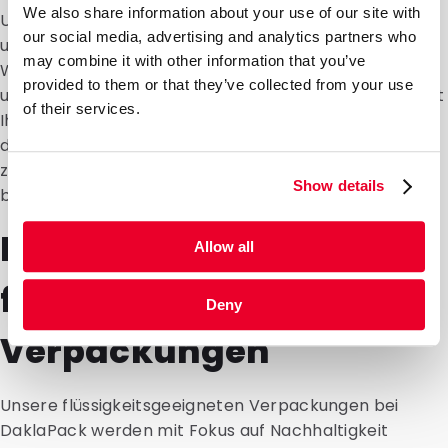
We also share information about your use of our site with
Unsere Siegelgeräte bilden keine Ausnahme bei
our social media, advertising and analytics partners who
unserem Streben nach Nachhaltigkeit und Qualität.
may combine it with other information that you’ve
Wir fertigen unsere Geräte nach höchsten Standards
provided to them or that they’ve collected from your use
und aus langlebigen Materialien. Auf diese Weise bleibt
of their services.
Ihre Anschaffung lange erhalten. Wenn Sie mehr
darüber erfahren möchten, wie unsere Siegelgeräte
zur Gesamtqualität Ihres Verpackungsprozesses
Show details
beitragen, nehmen Sie gerne Kontakt mit uns auf!
Nachhaltigkeit
Allow all
flüssigkeitsgeeigneter
Deny
Verpackungen
Unsere flüssigkeitsgeeigneten Verpackungen bei
DaklaPack werden mit Fokus auf Nachhaltigkeit