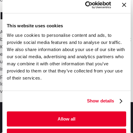
Beutel mit Klebestreifen
This website uses cookies
Auch für Ihre Plastikbeutel mit Klebestreifen sind Sie
We use cookies to personalise content and ads, to
bei DaklaPack an der richtigen Adresse. Die Beutel mit
provide social media features and to analyse our traffic.
Klebestreifen sind durch die zwei Varianten vielseitig
We also share information about your use of our site with
einsetzbar. So haben wir Beutel mit Aufhängehaken
our social media, advertising and analytics partners who
und Aufhängeloch. Dadurch können Sie die Beutel mit
may combine it with other information that you’ve
Inhalt beispielsweise in einem Geschäft einfach
provided to them or that they’ve collected from your use
präsentieren. Durch den integrierten Klebestreifen
of their services.
lassen sich diese Verpackungen sehr einfach
verschließen.
Show details
Fragen und Antworten
Allow all