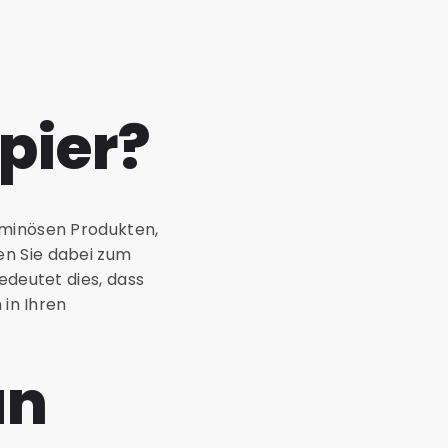
pier?
uminösen Produkten,
en Sie dabei zum
edeutet dies, dass
 in Ihren
an