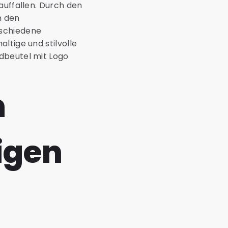
auffallen. Durch den
n den
rschiedene
ltige und stilvolle
dbeutel mit Logo
n
igen