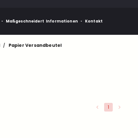
Maßgeschneidert
Informationen
Kontakt
l
/
Papier Versandbeutel
1