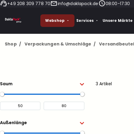
+49 208 309 778 70
info@daklapack.de
08:00-17:30
Webshop
Services
Unsere Märkte
Shop
/
Verpackungen & Umschläge
/
Versandbeute
Saum
3 Artikel
Außenlänge