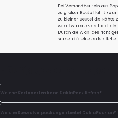
Bei Versandbeuteln aus Papi
zu großer Beutel führt zu 
zu kleiner Beutel die Nähte
wie etwa eine verstärkte In
Durch die Wahl des richtig
sorgen für eine ordentliche
Häufig gestellte Fragen
Welche Kartonarten kann DaklaPack liefern?
Unser Sortiment umfasst hochwertige Kartons für Ve
Versand.
Welche Spezialverpackungen bietet DaklaPack an?