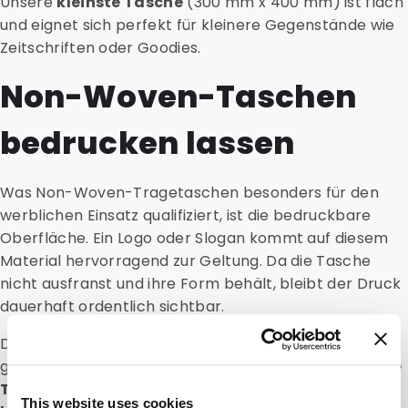
Unsere
kleinste Tasche
(300 mm x 400 mm) ist flach
und eignet sich perfekt für kleinere Gegenstände wie
Zeitschriften oder Goodies.
Non-Woven-Taschen
bedrucken lassen
Was Non-Woven-Tragetaschen besonders für den
werblichen Einsatz qualifiziert, ist die bedruckbare
Oberfläche. Ein Logo oder Slogan kommt auf diesem
Material hervorragend zur Geltung. Da die Tasche
nicht ausfranst und ihre Form behält, bleibt der Druck
dauerhaft ordentlich sichtbar.
Die Spezialisten von DaklaPack stehen bereit, um den
gesamten
Druckprozess für Sie zu übernehmen. Die
Taschen sind bereits ab einer Menge von 50 Stück
This website uses cookies