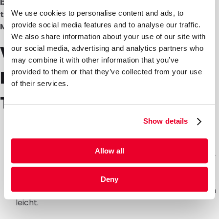
bestellbar. Bei Interesse kontaktieren Sie uns
We use cookies to personalise content and ads, to
telefonisch unter 00 49 208 309 778 70 oder per E-
provide social media features and to analyse our traffic.
Mail an info@daklapack.de.
We also share information about your use of our site with
Vorteile bedruckter
our social media, advertising and analytics partners who
may combine it with other information that you’ve
Non-Woven-
provided to them or that they’ve collected from your use
of their services.
Tragetaschen
Show details
Der Preis: Diese Taschenart ist eine sehr
kostengünstige Option für Ihr Marketing.
Allow all
Kein Ausfransen: Ihr Aufdruck bleibt länger erhalten,
was für ein professionelles Erscheinungsbild sorgt.
Leichtes Gewicht: Die Taschen sind sowohl im
Deny
Versand als auch im täglichen Gebrauch angenehm
leicht.