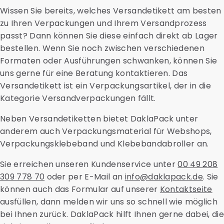
Auch Zubehör wie Transportblister,
Darüber hinaus können wir das Direct-Mailing oder die
Wissen Sie bereits, welches Versandetikett am besten
Kartonhalterungen, Sicherheitstaschen und
Reaktionen darauf nachverfolgen.
zu Ihren Verpackungen und Ihrem Versandprozess
saugfähige Materialien erhalten Sie bei uns.
Kontaktieren Sie uns für weitere Informationen oder
passt? Dann können Sie diese einfach direkt ab Lager
eine Beratung und fragen Sie nach den aktuellen
bestellen. Wenn Sie noch zwischen verschiedenen
Versandtarifen.
Formaten oder Ausführungen schwanken, können Sie
uns gerne für eine Beratung kontaktieren. Das
Versandetikett ist ein Verpackungsartikel, der in die
Kategorie Versandverpackungen fällt.
Neben Versandetiketten bietet DaklaPack unter
anderem auch Verpackungsmaterial für Webshops,
Verpackungsklebeband und Klebebandabroller an.
Sie erreichen unseren Kundenservice unter
00 49 208
309 778 70
oder per E-Mail an
info@daklapack.de
. Sie
können auch das Formular auf unserer
Kontaktseite
ausfüllen, dann melden wir uns so schnell wie möglich
bei Ihnen zurück. DaklaPack hilft Ihnen gerne dabei, die