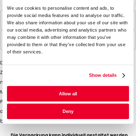
We use cookies to personalise content and ads, to
provide social media features and to analyse our traffic.
Mindestbestellung
We also share information about your use of our site with
500 Einheiten
our social media, advertising and analytics partners who
In Paketen verkauft
may combine it with other information that you’ve
500 Einheiten
provided to them or that they’ve collected from your use
of their services.
Die weissen Papierumschläge PIMM sind für allerlei
Zwecke verwendbar und nutzbar. Denken Sie hier nur
Show details
mal an Ihre normale Hauspost, Rechnungen und
Mailings. Des weiteren ist es möglich die weissen
Allow all
Papierumschläge mit Ihrem Firmenlogo oder einer
anderen Bedruckung zu versehen sowie vollflächig zu
Deny
bedrucken.
Die Verpackung kann individuell gestaltet werden