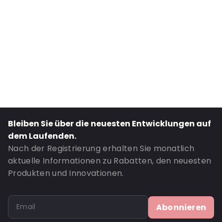
External Length: 324
External Width: 229
Primary Colour: Weiß
Transparency: Undurchsichtig
Material: Papier
Closures: Abziehen und verschließen
Bestell-ID: 069632
Bleiben Sie über die neuesten Entwicklungen auf
dem Laufenden.
Nach der Registrierung erhalten Sie monatlich
aktuelle Informationen zu Rabatten, den neuesten
Produkten und Innovationen.
Abonnieren