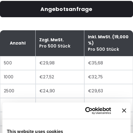
Angebotsanfrage
Inkl. MwSt. (19,000
Zzgl. MwSt.
Anzahl
%)
Pro 500 Stück
Pro 500 Stück
500
€29,98
€35,68
1000
€27,52
€32,75
2500
€24,90
€29,63
5000
€24,06
€28,63
10000
€22,87
€27,22
This website uses cookies
20000
€22,01
€26,19