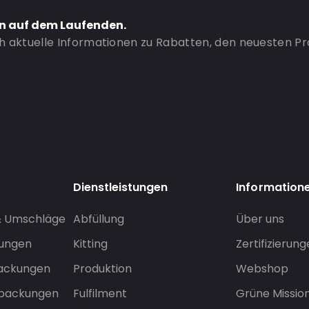
en auf dem Laufenden.
ch aktuelle Informationen zu Rabatten, den neuesten P
Dienstleistungen
Information
& Umschläge
Abfüllung
Über uns
sungen
Kitting
Zertifizierun
packungen
Produktion
Webshop
rpackungen
Fulfilment
Grüne Missio