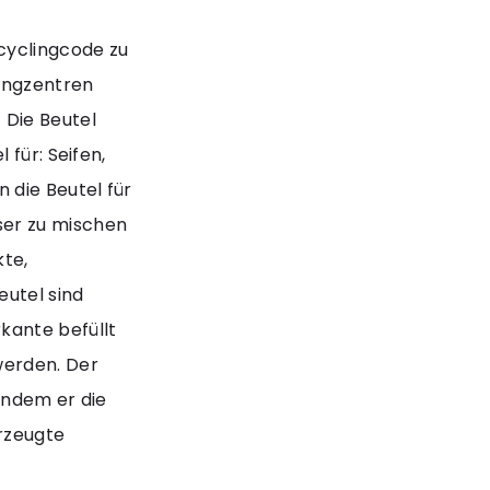
-
cyclingcode zu
ingzentren
 Die Beutel
 für: Seifen,
 die Beutel für
er zu mischen
te,
eutel sind
kante befüllt
werden. Der
indem er die
erzeugte