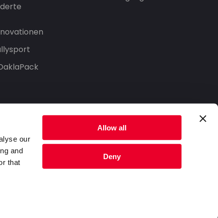
derte
Innovationen
llysport
 DaklaPack
Allow all
alyse our
ing and
Deny
r that
Datenschutzerklärung
Nutzungsbedingungen