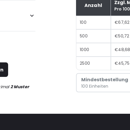
Zzgl. 
Anzahl
Pro 10
100
€67,62
500
€50,72
1000
€48,6
2500
€45,75
rn
Mindestbestellung
100 Einheiten
ximal
2 Muster