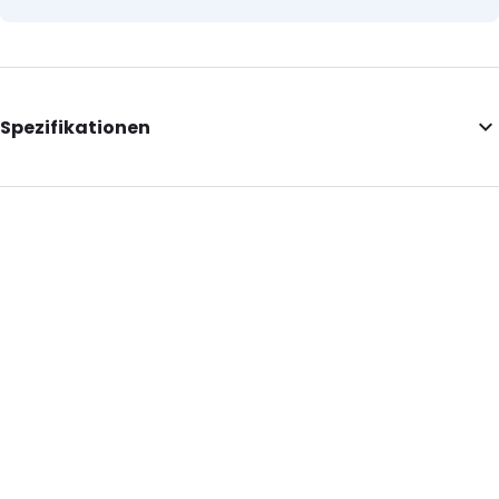
Spezifikationen
External Length: 120
External Width: 50
Primary Colour: Weiß
Material: Polyethylen
Number of Positions: 1
Absorbency: 14 ml
Header: 10
P620: Ja
P650: Ja
UN3373: Ja