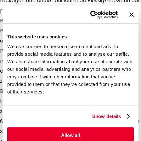
Leckagen und bindet auslaufende Flüssigkeit, wenn das
primäre Gefäß beschädigt ist. Der absorbierende
Beutel fungiert als Schutzschicht und hält die
Probenröhrchen während des Transports gepolstert
This website uses cookies
und getrennt, falls ein Leck auftritt. Das Auslaufen von
We use cookies to personalise content and ads, to
Probenröhrchen kann zu Kontaminationen und
provide social media features and to analyse our traffic.
möglicherweise zu Infektionen führen. Daher wurden
We also share information about your use of our site with
our social media, advertising and analytics partners who
die Beutel so entwickelt, dass sie Flüssigkeit
may combine it with other information that you’ve
zurückhalten und zusätzliche Sicherheit an allen
provided to them or that they’ve collected from your use
Berührungspunkten in der Transportkette und für die
of their services.
Labortechniker bieten, wenn sie die Proben im Labor
zur Untersuchung erhalten. - Beutel mit 1, 2, 3, 4, 5 und
Show details
6 Positionen erhältlich - Verpackungen für biologische
Substanzen der Kategorie B oder freigestellte
Allow all