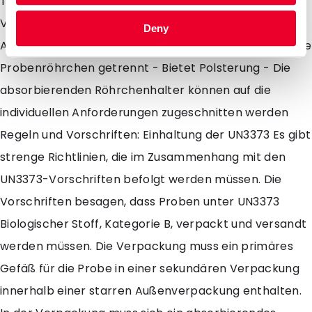
Tier-/Humanproben - Absorbierende Einsätze zur
Verwendung mit Sekundärverpackungen - Hohe
Deny
Absorptionskapazität, nominal 14 ml pro Feld - Hält die
Probenröhrchen getrennt - Bietet Polsterung - Die
absorbierenden Röhrchenhalter können auf die
individuellen Anforderungen zugeschnitten werden
Regeln und Vorschriften: Einhaltung der UN3373 Es gibt
strenge Richtlinien, die im Zusammenhang mit den
UN3373-Vorschriften befolgt werden müssen. Die
Vorschriften besagen, dass Proben unter UN3373
Biologischer Stoff, Kategorie B, verpackt und versandt
werden müssen. Die Verpackung muss ein primäres
Gefäß für die Probe in einer sekundären Verpackung
innerhalb einer starren Außenverpackung enthalten.