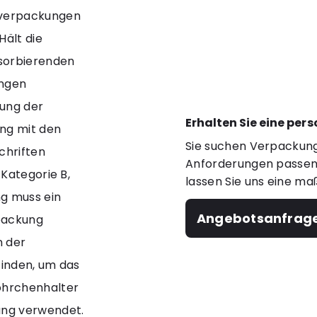
rverpackungen
Hält die
bsorbierenden
ungen
tung der
Erhalten Sie eine per
ang mit den
Sie suchen Verpackung
chriften
Anforderungen passen?
Kategorie B,
lassen Sie uns eine ma
g muss ein
Angebotsanfrag
rpackung
n der
finden, um das
öhrchenhalter
ung verwendet.