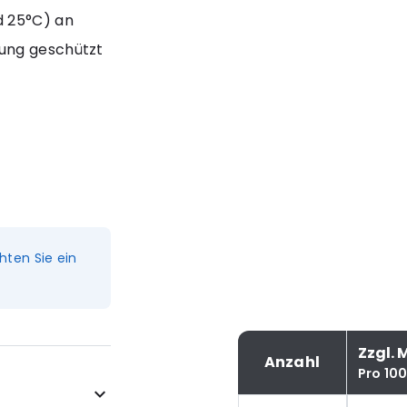
d 25°C) an
lung geschützt
hten Sie ein
Zzgl. 
Anzahl
Pro 10