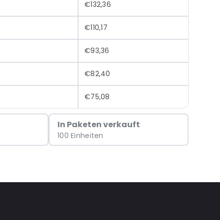
€132,36
€110,17
€93,36
€82,40
€75,08
In Paketen verkauft
100 Einheiten