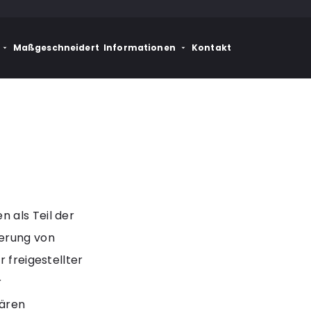
Maßgeschneidert
Informationen
Kontakt
 als Teil der
erung von
 freigestellter
r
dären