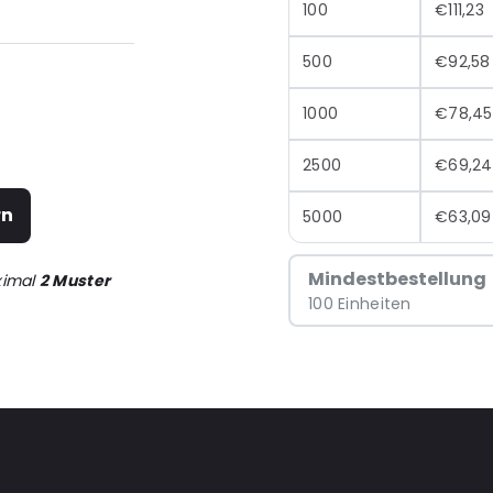
100
€111,23
500
€92,58
1000
€78,45
2500
€69,24
rn
5000
€63,09
Mindestbestellung
ximal
2 Muster
100 Einheiten