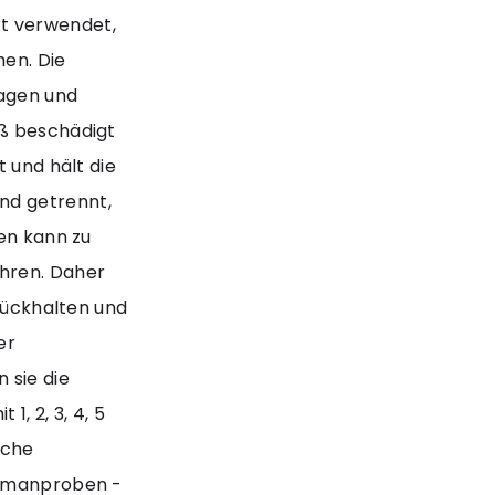
t verwendet,
en. Die
kagen und
äß beschädigt
t und hält die
nd getrennt,
hen kann zu
ühren. Daher
urückhalten und
er
 sie die
1, 2, 3, 4, 5
sche
Humanproben -