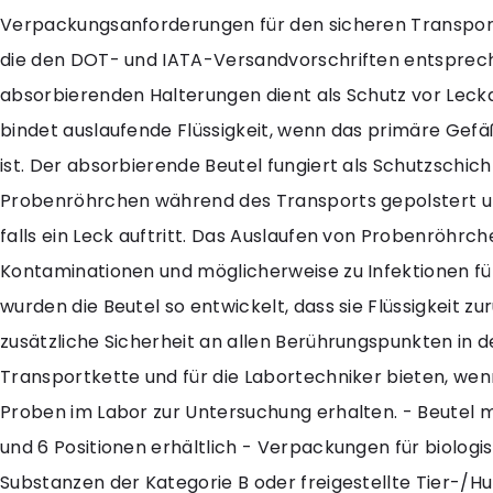
Verpackungsanforderungen für den sicheren Transpor
die den DOT- und IATA-Versandvorschriften entsprech
absorbierenden Halterungen dient als Schutz vor Lec
bindet auslaufende Flüssigkeit, wenn das primäre Gef
ist. Der absorbierende Beutel fungiert als Schutzschich
Probenröhrchen während des Transports gepolstert u
falls ein Leck auftritt. Das Auslaufen von Probenröhrc
Kontaminationen und möglicherweise zu Infektionen f
wurden die Beutel so entwickelt, dass sie Flüssigkeit z
zusätzliche Sicherheit an allen Berührungspunkten in d
Transportkette und für die Labortechniker bieten, wenn
Proben im Labor zur Untersuchung erhalten. - Beutel mit 
und 6 Positionen erhältlich - Verpackungen für biologi
Substanzen der Kategorie B oder freigestellte Tier-/