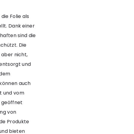
die Folie als
llt. Dank einer
haften sind die
chützt. Die
 aber nicht,
entsorgt und
k dem
e können auch
ßt und vom
 geöffnet
ung von
de Produkte
und bieten