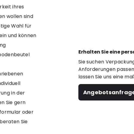
keit ihres
en wollen sind
tige Wahl für
 ein und können
ung
Erhalten Sie eine per
kbodenbeutel
Sie suchen Verpackung
Anforderungen passen?
chriebenen
lassen Sie uns eine ma
ividuell
Angebotsanfrag
ung in der
en Sie gern
tformular oder
 beraten Sie