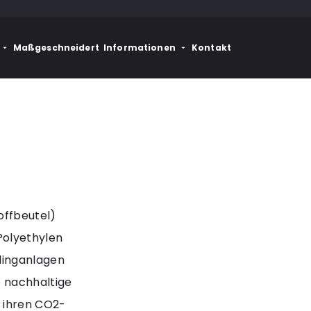
Maßgeschneidert
Informationen
Kontakt
offbeutel)
Polyethylen
linganlagen
e nachhaltige
n ihren CO2-