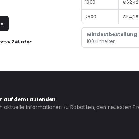
1000
€62,42
2500
€54,28
rn
Mindestbestellung
100 Einheiten
ximal
2 Muster
en auf dem Laufenden.
ch aktuelle Informationen zu Rabatten, den neuesten P