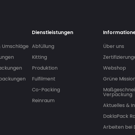
Dienstleistungen
Information
& Umschläge
Abfüllung
Über uns
sungen
Kitting
Zertifizierun
packungen
Produktion
Webshop
rpackungen
Fulfilment
Grüne Missio
Co-Packing
Maßgeschnei
Verpackung
Reinraum
Aktuelles & 
DaklaPack Ra
Arbeiten bei