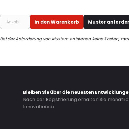
External Length: 180
External Width: 110
Primary Colour: Grau
In den Warenkorb
Muster anforde
Material: LDPE70/weißes EVOH/LDPE70
Thickness: 140 µm
Bei der Anforderung von Mustern entstehen keine Kosten, ma
Content in ml: 275
Bottom gusset: 56
Side gusset: 28
Valve: Ohne Ventil
Recycled: Nein
Bestell-ID: 6981
Bleiben Sie über die neuesten Entwicklung
Nach der Registrierung erhalten Sie monatli
Innovationen.