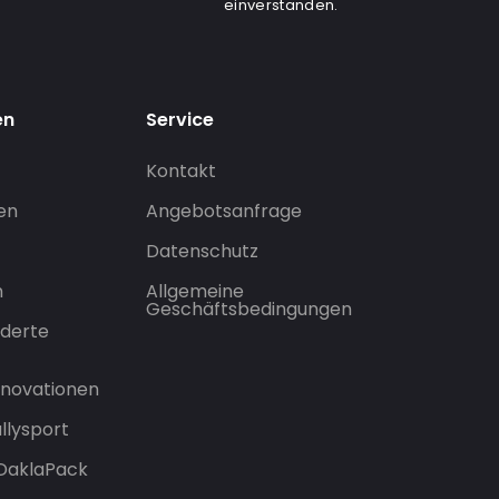
einverstanden.
en
Service
Kontakt
gen
Angebotsanfrage
Datenschutz
n
Allgemeine
Geschäftsbedingungen
derte
Innovationen
llysport
 DaklaPack