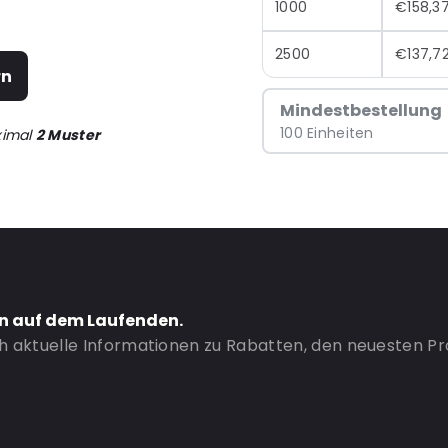
1000
€158,3
2500
€137,7
rn
Mindestbestellung
100 Einheiten
ximal
2 Muster
en auf dem Laufenden.
ch aktuelle Informationen zu Rabatten, den neuesten P