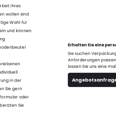
keit ihres
en wollen sind
tige Wahl für
 ein und können
ung
Erhalten Sie eine per
kbodenbeutel
Sie suchen Verpackung
Anforderungen passen?
chriebenen
lassen Sie uns eine ma
ividuell
Angebotsanfrag
ung in der
en Sie gern
tformular oder
 beraten Sie