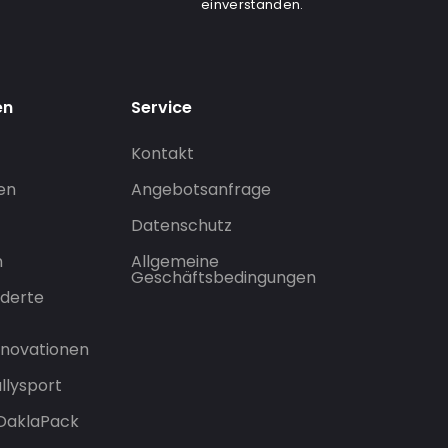
einverstanden.
en
Service
Kontakt
gen
Angebotsanfrage
Datenschutz
n
Allgemeine
Geschäftsbedingungen
derte
Innovationen
llysport
 DaklaPack