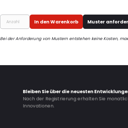
Internal Height: 164
External Length: 325
External Width: 180
In den Warenkorb
Muster anforde
Primary Colour: Grau
Material: LDPE70/weißes EVOH/LDPE70
Bei der Anforderung von Mustern entstehen keine Kosten, ma
Content in ml: 2700
Bottom gusset: 80
Bestell-ID: 6984V
Bleiben Sie über die neuesten Entwicklung
Nach der Registrierung erhalten Sie monatli
Innovationen.