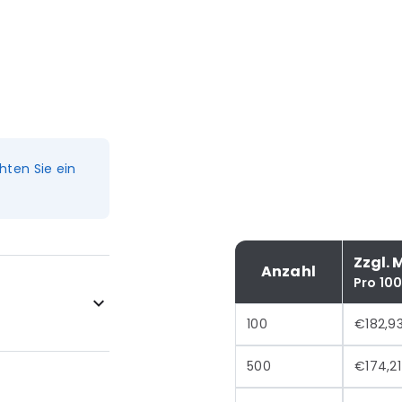
hten Sie ein
Zzgl. 
Anzahl
Pro 10
100
€182,9
500
€174,21