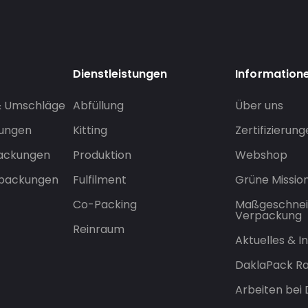
Dienstleistungen
Information
& Umschläge
Abfüllung
Über uns
sungen
Kitting
Zertifizierun
packungen
Produktion
Webshop
rpackungen
Fulfilment
Grüne Missio
Co-Packing
Maßgeschnei
Verpackung
Reinraum
Aktuelles & 
DaklaPack Ra
Arbeiten bei