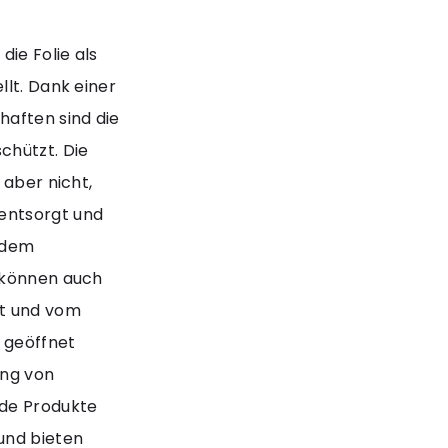
die Folie als
llt. Dank einer
haften sind die
chützt. Die
 aber nicht,
entsorgt und
k dem
e können auch
ßt und vom
 geöffnet
ung von
de Produkte
und bieten