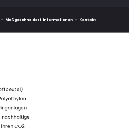
Maßgeschneidert
Informationen
Kontakt
offbeutel)
Polyethylen
linganlagen
e nachhaltige
n ihren CO2-