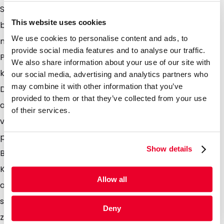
Sauerstoff und Feuchtigkeit geschützt. Die Barriere
This website uses cookies
beeinträchtigt die Recycelfähigkeit der Beutel aber
We use cookies to personalise content and ads, to
nicht, womit diese nach dem Gebrauch über den
provide social media features and to analyse our traffic.
Plastikmüll entsorgt und zu 100 % recycelt werden
We also share information about your use of our site with
können. Die Beutel sind dank dem integrierten
our social media, advertising and analytics partners who
may combine it with other information that you’ve
Druckverschluss wiederverschließbar. Sie können
provided to them or that they’ve collected from your use
auch mit einem herkömmlichen Heißsiegelgerät
of their services.
verschweißt und vom Verbraucher dank der
praktischen Aufreißkerbe leicht geöffnet werden. Die
Show details
Beutel eignen sich primär für die Verpackung von
Kaffeebohnen, können aber auch für andere
Allow all
ausgasende Produkte verwendet werden. Die Beutel
sind lebensmittelsicher und bieten aufgrund der
Deny
zusätzlichen Barriere eine längere Haltbarkeit ihres