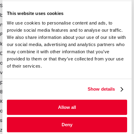
Sauerstoff und Feuchtigkeit geschützt. Die Barriere
This website uses cookies
beeinträchtigt die Recycelfähigkeit der Beutel aber
We use cookies to personalise content and ads, to
nicht, womit diese nach dem Gebrauch über den
provide social media features and to analyse our traffic.
Plastikmüll entsorgt und zu 100 % recycelt werden
We also share information about your use of our site with
können. Die Beutel sind dank dem integrierten
our social media, advertising and analytics partners who
may combine it with other information that you’ve
Druckverschluss wiederverschließbar. Sie können
provided to them or that they’ve collected from your use
auch mit einem herkömmlichen Heißsiegelgerät
of their services.
verschweißt und vom Verbraucher dank der
praktischen Aufreißkerbe leicht geöffnet werden. Die
Show details
Beutel eignen sich primär für die Verpackung von
Kaffeebohnen, können aber auch für andere
Allow all
ausgasende Produkte verwendet werden. Die Beutel
sind lebensmittelsicher und bieten aufgrund der
Deny
zusätzlichen Barriere eine längere Haltbarkeit ihres