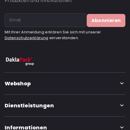
Produkten und Innovationen.
Recycled: Nein
Bestell-ID: 6973
Abonnieren
Mit Ihrer Anmeldung erklären Sie sich mit unserer
Datenschutzerklärung
einverstanden.
Webshop
Dienstleistungen
Informationen