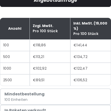
Angebotsanfrage
Inkl. MwSt. (19,000
Zzgl. MwSt.
Anzahl
%)
Pro 100 Stück
Pro 100 Stück
100
€118,86
€141,44
500
€113,21
€134,72
1000
€102,92
€122,47
2500
€89,51
€106,52
Mindestbestellung
100 Einheiten
In Paketen verkauft