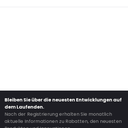
Internal Length: 277
Internal Width: 164
External Length: 325
External Width: 180
Primary Colour: Weiß
Transparency: Undurchsichtig
Material: LDPE70/weißes EVOH/LDPE70
Thickness: 140 µm
Closures: Wiederverschließbarer Reißverschluss
Content in ml: 2700
Header: 50
Bleiben Sie über die neuesten Entwicklungen auf
Bottom gusset: 80
dem Laufenden.
Side gusset: 40
Nach der Registrierung erhalten Sie monatlich
aktuelle Informationen zu Rabatten, den neuesten
Recycled: Nein