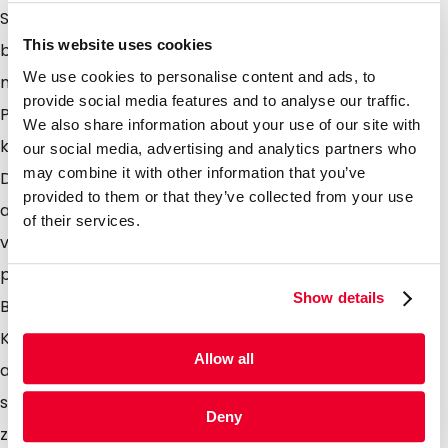
Sauerstoff und Feuchtigkeit geschützt. Die Barriere
This website uses cookies
beeinträchtigt die Recycelfähigkeit der Beutel aber
We use cookies to personalise content and ads, to
nicht, womit diese nach dem Gebrauch über den
provide social media features and to analyse our traffic.
Plastikmüll entsorgt und zu 100 % recycelt werden
We also share information about your use of our site with
können. Die Beutel sind dank dem integrierten
our social media, advertising and analytics partners who
may combine it with other information that you’ve
Druckverschluss wiederverschließbar. Sie können
provided to them or that they’ve collected from your use
auch mit einem herkömmlichen Heißsiegelgerät
of their services.
verschweißt und vom Verbraucher dank der
praktischen Aufreißkerbe leicht geöffnet werden. Die
Show details
Beutel eignen sich primär für die Verpackung von
Kaffeebohnen, können aber auch für andere
Allow all
ausgasende Produkte verwendet werden. Die Beutel
sind lebensmittelsicher und bieten aufgrund der
Deny
zusätzlichen Barriere eine längere Haltbarkeit ihres