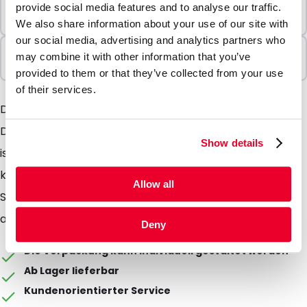
Mindestbestellung
provide social media features and to analyse our traffic.
10 Einheiten
We also share information about your use of our site with
our social media, advertising and analytics partners who
In Paketen verkauft
may combine it with other information that you’ve
10 Einheiten
provided to them or that they’ve collected from your use
of their services.
Die Maximailbox ist der grosse Bruder der Minimailbox.
Durch seine Abmessung (circa 35 l Fassungsvolumen)
Show details
ist er sehr gut geeigent für eine Maxiversendung Er
kann in Kombination mit einer genau passenden
Allow all
Styroporbox welche für den Versand von Materialien
auf Trockeneis geeignet ist genutzt werden.
Deny
Die Verpackung kann individuell gestaltet werden
Ab Lager lieferbar
Kundenorientierter Service