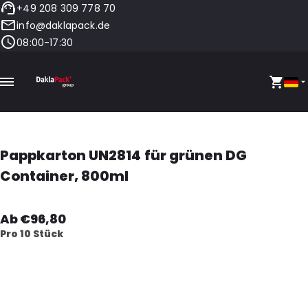
+49 208 309 778 70
info@daklapack.de
08:00-17:30
Pappkarton UN2814 für grünen DG
Container, 800ml
Ab €96,80
Pro 10 Stück