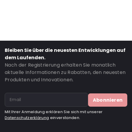
Material: Pappe
P620: Ja
P650: Ja
UN3373: Ja
Air Transport: Ja
Bleiben Sie über die neuesten Entwicklungen auf
Road Transport: Ja
dem Laufenden.
UN2814: Ja
Nach der Registrierung erhalten Sie monatlich
aktuelle Informationen zu Rabatten, den neuesten
Bestell-ID: 520010
Produkten und Innovationen.
Abonnieren
Mit Ihrer Anmeldung erklären Sie sich mit unserer
Datenschutzerklärung
einverstanden.