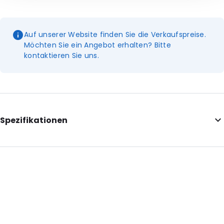
Auf unserer Website finden Sie die Verkaufspreise.
Möchten Sie ein Angebot erhalten? Bitte
kontaktieren Sie uns.
Spezifikationen
External Length: 100
External Width: 100
External Height: 220
Primary Colour: Weiß
Secondary colour: Aufdruck
Transparency: Undurchsichtig